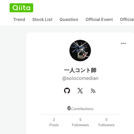
Trend
Stock List
Question
Official Event
Offici
more_horiz
一人コント師
@solocomedian
rss_feed
6
Contributions
3
5
0
Posts
Followees
Followers