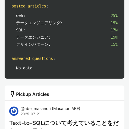
posted articles
:
dwh:
25%
データエンジニアリング:
19%
SQL:
17%
データエンジニア:
15%
デザインパターン:
15%
answered questions
:
No data
push_pin
Pickup Articles
@
abe_masanori
(
Masanori ABE
)
2025-07-21
Text-to-SQLについて考えていることをだ