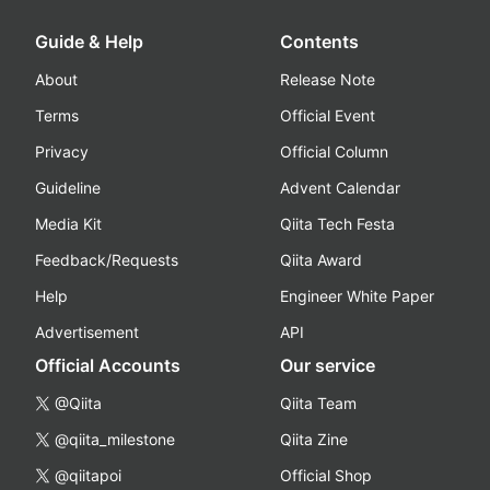
Guide & Help
Contents
About
Release Note
Terms
Official Event
Privacy
Official Column
Guideline
Advent Calendar
Media Kit
Qiita Tech Festa
Feedback/Requests
Qiita Award
Help
Engineer White Paper
Advertisement
API
Official Accounts
Our service
@Qiita
Qiita Team
@qiita_milestone
Qiita Zine
@qiitapoi
Official Shop