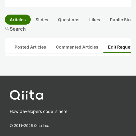
Articles
Slides
Questions
Likes
Public Stock
search
Search
Posted Articles
Commented Articles
Edit Request
How developers code is here.
© 2011-
2026
Qiita Inc.