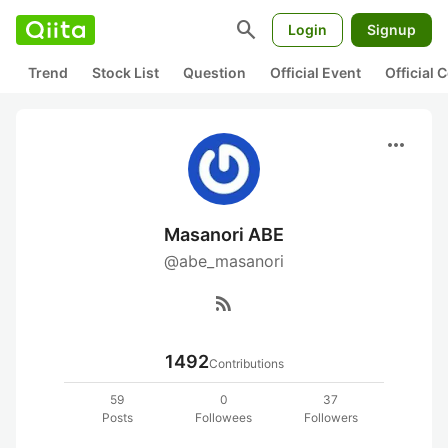
search
Login
Signup
Trend
Stock List
Question
Official Event
Official
more_horiz
Masanori ABE
@abe_masanori
rss_feed
1492
Contributions
59
0
37
Posts
Followees
Followers