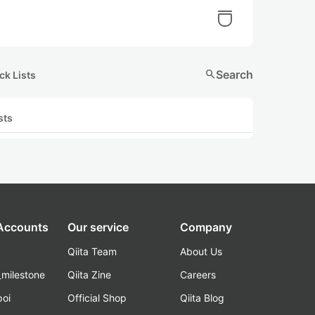
search
Search
ck Lists
sts
 Accounts
Our service
Company
Qiita Team
About Us
_milestone
Qiita Zine
Careers
poi
Official Shop
Qiita Blog