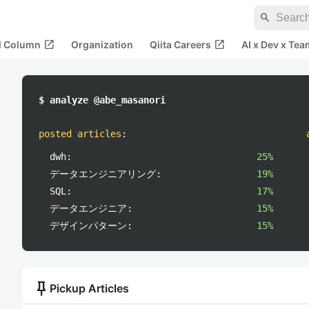
search
open_in_new
open_in_new
al Column
Organization
Qiita Careers
AI x Dev x Tea
$ analyze @abe_masanori
posted articles
:
dwh:
25%
データエンジニアリング:
19%
SQL:
17%
データエンジニア:
15%
デザインパターン:
15%
push_pin
Pickup Articles