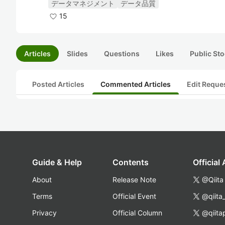
データマネジメント
データ品質
15
Articles
Slides
Questions
Likes
Public Sto
Posted Articles
Commented Articles
Edit Reque
Guide & Help
Contents
Official
About
Release Note
@Qiita
Terms
Official Event
@qiita
Privacy
Official Column
@qiita