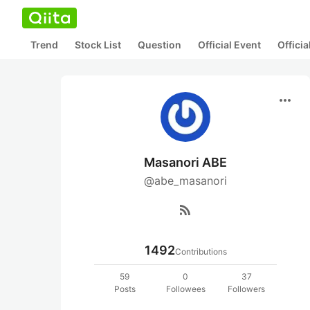
Trend
Stock List
Question
Official Event
Offici
more_horiz
Masanori ABE
@abe_masanori
rss_feed
1492
Contributions
59
0
37
Posts
Followees
Followers