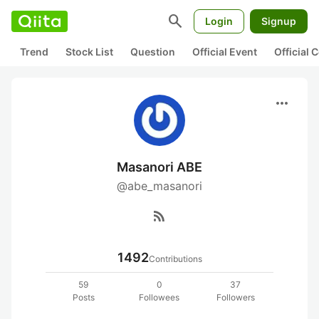
search
Login
Signup
Trend
Stock List
Question
Official Event
Official
more_horiz
Masanori ABE
@abe_masanori
rss_feed
1492
Contributions
59
0
37
Posts
Followees
Followers