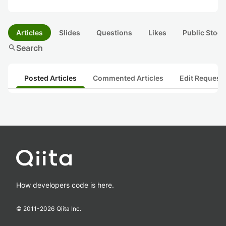
Articles
Slides
Questions
Likes
Public Stock
search
Search
Posted Articles
Commented Articles
Edit Request
How developers code is here.
© 2011-
2026
Qiita Inc.