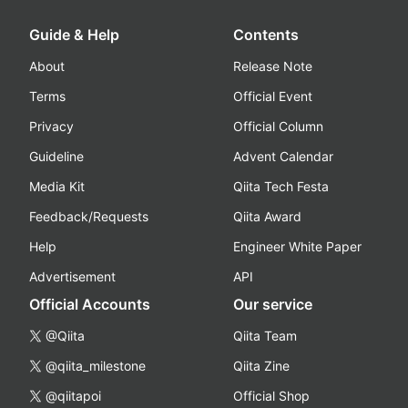
Guide & Help
Contents
About
Release Note
Terms
Official Event
Privacy
Official Column
Guideline
Advent Calendar
Media Kit
Qiita Tech Festa
Feedback/Requests
Qiita Award
Help
Engineer White Paper
Advertisement
API
Official Accounts
Our service
@Qiita
Qiita Team
@qiita_milestone
Qiita Zine
@qiitapoi
Official Shop