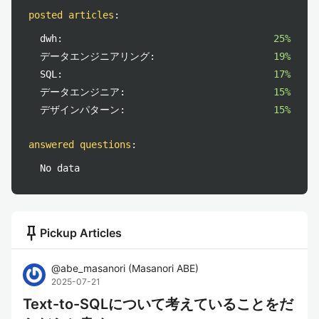
posted articles
:
dwh:
25%
データエンジニアリング:
19%
SQL:
17%
データエンジニア:
15%
デザインパターン:
15%
answered questions
:
No data
push_pin
Pickup Articles
@
abe_masanori
(
Masanori ABE
)
2025-07-21
Text-to-SQLについて考えていることをだ