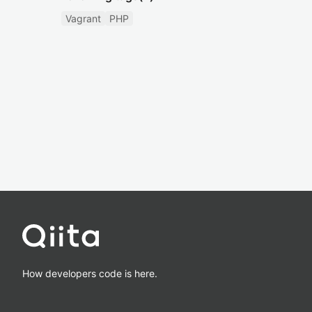
Vagrant
PHP
How developers code is here.