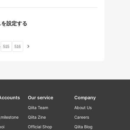
スを設定する
…
navigate_next
515
516
 Accounts
Our service
Company
Qiita Team
About Us
_milestone
Qiita Zine
Careers
poi
Official Shop
Qiita Blog