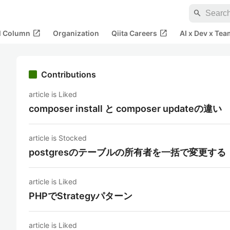
search
open_in_new
open_in_new
al Column
Organization
Qiita Careers
AI x Dev x Tea
Contributions
article is Liked
composer install と composer updateの違い
article is Stocked
postgresのテーブルの所有者を一括で変更する
article is Liked
PHPでStrategyパターン
article is Liked