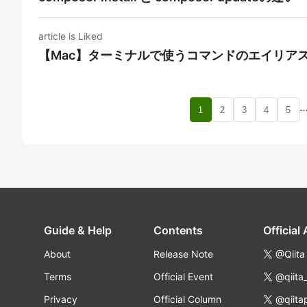
article is Liked
【Mac】ターミナルで使うコマンドのエイリア
1
2
3
4
5
Guide & Help
Contents
Official
About
Release Note
@Qiita
Terms
Official Event
@qiita
Privacy
Official Column
@qiita