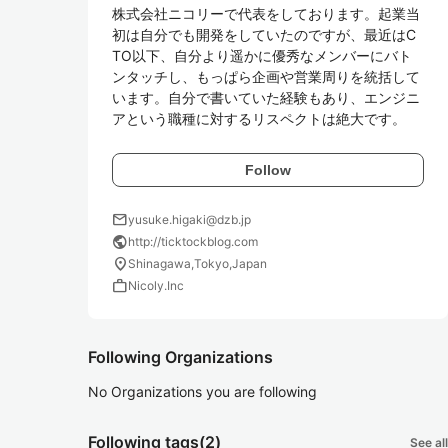
株式会社ニコリーで代表をしております。起業当
初は自分でも開発をしていたのですが、最近はC
TO以下、自分より遥かに優秀なメンバーにバト
ンタッチし、もっぱら企画や営業周りを統括して
います。自分で書いていた経験もあり、エンジニ
アという職種に対するリスペクトは絶大です。
Follow
mail
yusuke.higaki@dzb.jp
public
http://ticktockblog.com
location_on
Shinagawa,Tokyo,Japan
work
Nicoly.Inc
Following Organizations
No Organizations you are following
Following tags
(2)
See all