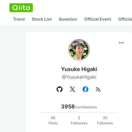
Trend
Stock List
Question
Official Event
Offici
more_horiz
Yusuke Higaki
@YusukeHigaki
rss_feed
3958
Contributions
99
2
35
Posts
Followees
Followers