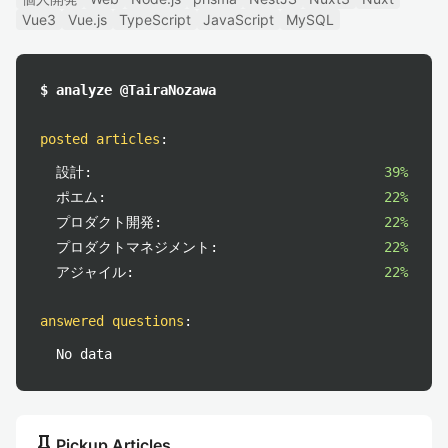
Vue3
Vue.js
TypeScript
JavaScript
MySQL
$ analyze @TairaNozawa
posted articles
:
設計:
39%
ポエム:
22%
プロダクト開発:
22%
プロダクトマネジメント:
22%
アジャイル:
22%
answered questions
:
No data
push_pin
Pickup Articles