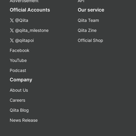
Advertisement
API
Official Accounts
Our service
@Qiita
Qiita Team
@qiita_milestone
Qiita Zine
@qiitapoi
Official Shop
Facebook
YouTube
Podcast
Company
About Us
Careers
Qiita Blog
News Release