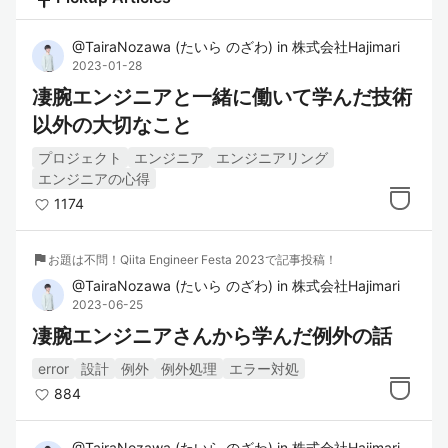
@
TairaNozawa
(
たいら のざわ
)
in
株式会社Hajimari
2023-01-28
凄腕エンジニアと一緒に働いて学んだ技術
以外の大切なこと
プロジェクト
エンジニア
エンジニアリング
エンジニアの心得
1174
flag
お題は不問！Qiita Engineer Festa 2023で記事投稿！
@
TairaNozawa
(
たいら のざわ
)
in
株式会社Hajimari
2023-06-25
凄腕エンジニアさんから学んだ例外の話
error
設計
例外
例外処理
エラー対処
884
@
TairaNozawa
(
たいら のざわ
)
in
株式会社Hajimari