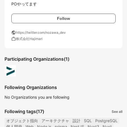
POやってます
Follow
public
https://twitter.com/nozawa_dev
work
株式会社Hajimari
Participating Organizations
(1)
Following Organizations
No Organizations you are following
Following tags
(17)
See all
オブジェクト指向
アーキテクチャ
設計
SQL
PostgreSQL
個人開発
Web
Node.js
prisma
NestJS
Nuxt3
Nuxt