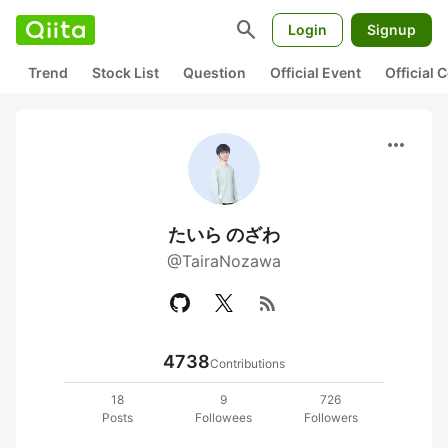
search
Login
Signup
Trend
Stock List
Question
Official Event
Official
more_horiz
たいら のざわ
@TairaNozawa
rss_feed
4738
Contributions
18
9
726
Posts
Followees
Followers