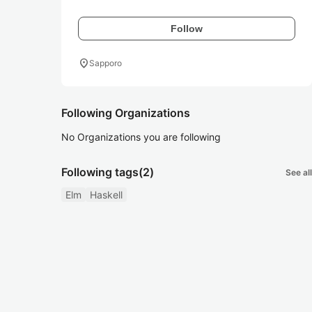
Follow
location_on
Sapporo
Following Organizations
No Organizations you are following
Following tags
(2)
See all
Elm
Haskell