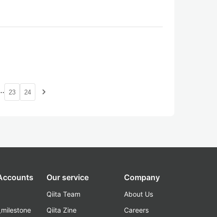
…
navigate_next
23
24
 Accounts
Our service
Company
Qiita Team
About Us
_milestone
Qiita Zine
Careers