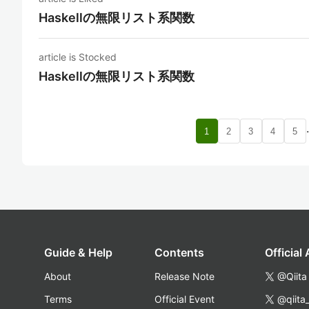
Haskellの無限リスト系関数
article is Stocked
Haskellの無限リスト系関数
1
2
3
4
5
Guide & Help
Contents
Official
About
Release Note
@Qiita
Terms
Official Event
@qiita