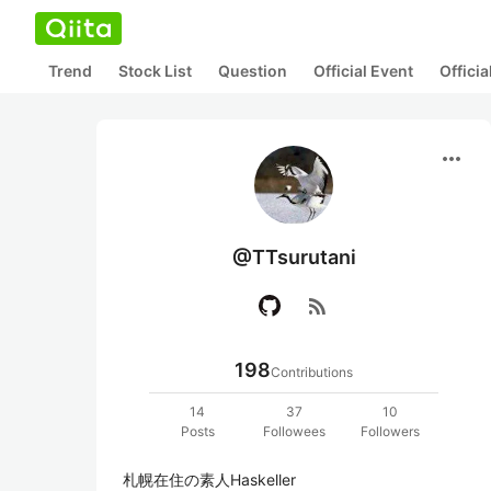
Trend
Stock List
Question
Official Event
Offici
more_horiz
@TTsurutani
rss_feed
198
Contributions
14
37
10
Posts
Followees
Followers
札幌在住の素人Haskeller