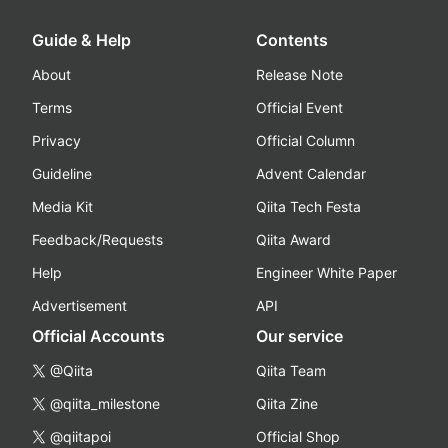
Guide & Help
Contents
About
Release Note
Terms
Official Event
Privacy
Official Column
Guideline
Advent Calendar
Media Kit
Qiita Tech Festa
Feedback/Requests
Qiita Award
Help
Engineer White Paper
Advertisement
API
Official Accounts
Our service
@Qiita
Qiita Team
@qiita_milestone
Qiita Zine
@qiitapoi
Official Shop