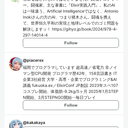
ー。闘魂家。主な著書に『Elixir実践入門』。私のAI
は一味違う。Artificial Intelligenceではなく、Antonio
Inokiさんの方のAI、つまり猪木さん。闘魂を携え
て、世界恒久平和の実現と地球レベルでのゴミ問題を
解決しますッ！ https://gihyo.jp/book/2024/978-4-
297-14014-4
Follow
@
piacerex
福岡でプログラマしています 超高速／省電力 非ノイ
マン型CPU開発 プログラマ歴42年、158言語書き IT
企業3社経営 大学・高専・企業でプログラミング&AI
講義 fukuoka.ex／ElixirConf JP創設 2023年スペ107
コスプレ開始、体脂肪-9.2kg/5ヶ月 2025年1月STEP
N開始、3月STEPNGO開始⋯毎日プレイ
Follow
@
kakakaya