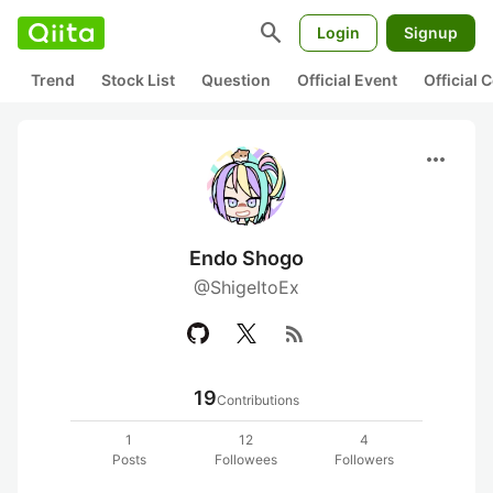
search
Login
Signup
Trend
Stock List
Question
Official Event
Official
more_horiz
Endo Shogo
@ShigeItoEx
rss_feed
19
Contributions
1
12
4
Posts
Followees
Followers