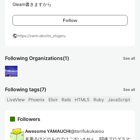
Gleam書きますから
Follow
public
https://zenn.dev/ito_shigeru
Following Organizations
(1)
See all
Following tags
(7)
See all
LiveView
Phoenix
Elixir
Rails
HTML5
Ruby
JavaScript
Followers
Awesome YAMAUCHI
@
torifukukaiou
名乗るほどのものではございません。闘魂プログラマ