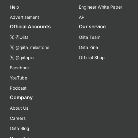
Help
Engineer White Paper
Advertisement
API
Official Accounts
Our service
@Qiita
Qiita Team
@qiita_milestone
Qiita Zine
@qiitapoi
Official Shop
Facebook
YouTube
Podcast
Company
About Us
Careers
Qiita Blog