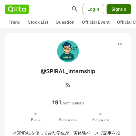
search
Login
Signup
Trend
Stock List
Question
Official Event
Official
more_horiz
@SPIRAL_internship
rss_feed
191
Contributions
81
1
4
Posts
Followees
Followers
≪SPIRALを使ってみた学生が、実体験ベースで記事を投