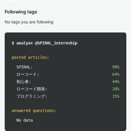
Following tags
No tags you are following
$ analyze @SPIRAL_internship
posted articles
:
SPIRAL:
99%
ローコード:
64%
初心者:
44%
ローコード開発:
20%
プログラミング:
15%
answered questions
:
No data