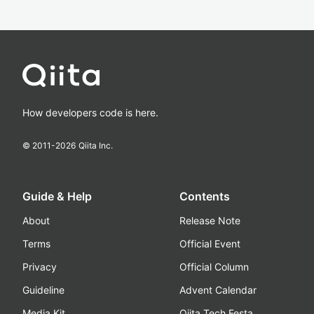
How developers code is here.
© 2011-
2026
Qiita Inc.
Guide & Help
Contents
About
Release Note
Terms
Official Event
Privacy
Official Column
Guideline
Advent Calendar
Media Kit
Qiita Tech Festa