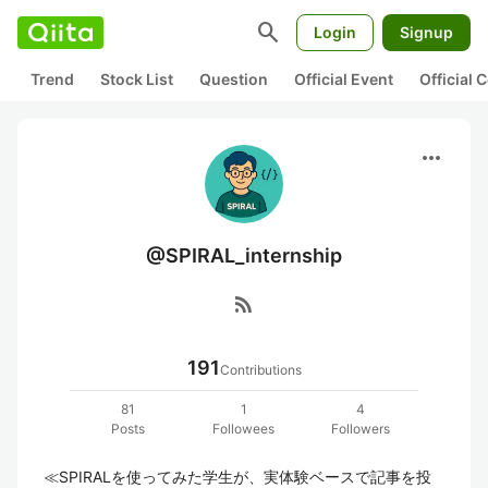
search
Login
Signup
Trend
Stock List
Question
Official Event
Official
more_horiz
@SPIRAL_internship
rss_feed
191
Contributions
81
1
4
Posts
Followees
Followers
≪SPIRALを使ってみた学生が、実体験ベースで記事を投