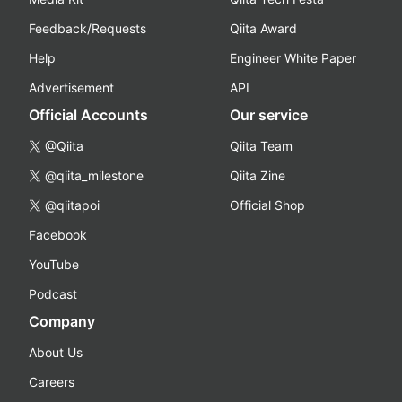
Feedback/Requests
Qiita Award
Help
Engineer White Paper
Advertisement
API
Official Accounts
Our service
@Qiita
Qiita Team
@qiita_milestone
Qiita Zine
@qiitapoi
Official Shop
Facebook
YouTube
Podcast
Company
About Us
Careers