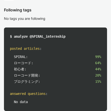
Following tags
No tags you are following
$ analyze @SPIRAL_internship
posted articles
:
SPIRAL:
99%
ローコード:
64%
初心者:
44%
ローコード開発:
20%
プログラミング:
15%
answered questions
:
No data