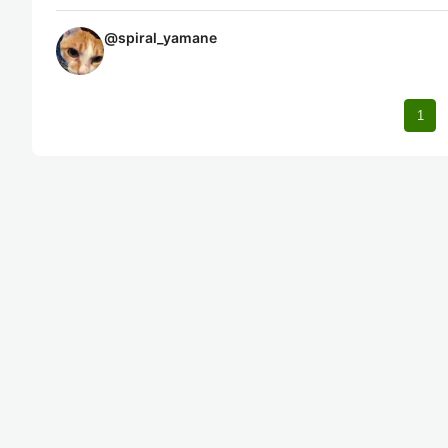
@
spiral_yamane
1