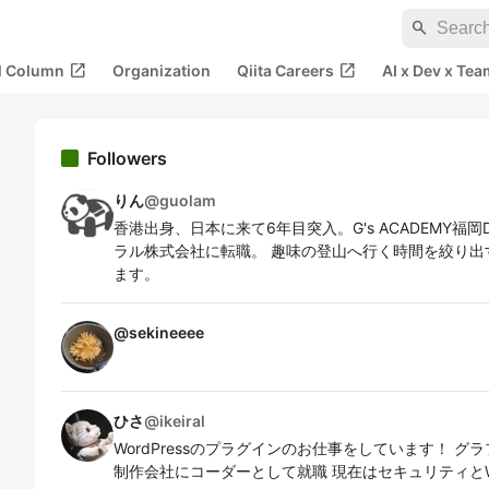
search
open_in_new
open_in_new
al Column
Organization
Qiita Careers
AI x Dev x Tea
Followers
りん
@
guolam
香港出身、日本に来て6年目突入。G's ACADEMY福岡
ラル株式会社に転職。 趣味の登山へ行く時間を絞り出
ます。
@
sekineeee
ひさ
@
ikeiral
WordPressのプラグインのお仕事をしています！ グ
制作会社にコーダーとして就職 現在はセキュリティとWor