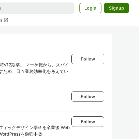
Login
Signup
open_in_new
m
Follow
DEV12期卒。 マーケ職から、スパイ
すため、日々業務効率化を考えてい
Follow
Follow
ラフィックデザイン学科を卒業後 Web
dPressを勉強中📒