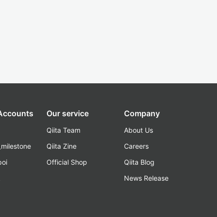
 Accounts
Our service
Company
Qiita Team
About Us
_milestone
Qiita Zine
Careers
poi
Official Shop
Qiita Blog
k
News Release