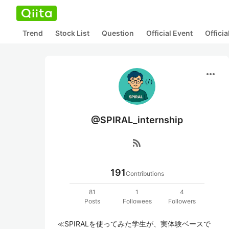
Trend
Stock List
Question
Official Event
Offici
more_horiz
@SPIRAL_internship
rss_feed
191
Contributions
81
1
4
Posts
Followees
Followers
≪SPIRALを使ってみた学生が、実体験ベースで