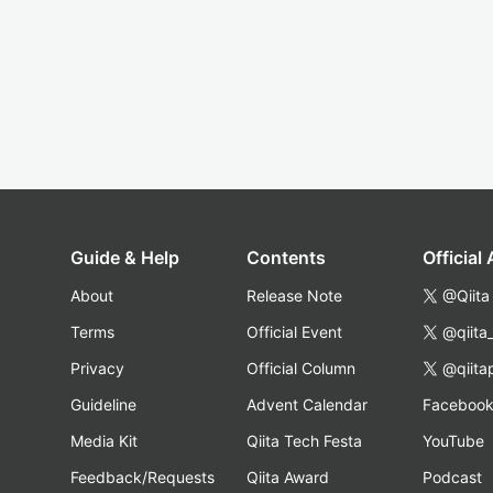
Guide & Help
Contents
Official
About
Release Note
@Qiita
Terms
Official Event
@qiita
Privacy
Official Column
@qiita
Guideline
Advent Calendar
Faceboo
Media Kit
Qiita Tech Festa
YouTube
Feedback/Requests
Qiita Award
Podcast