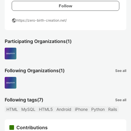
Follow
public
https://zero-birth-creation.net/
Participating Organizations
(1)
Following Organizations
(1)
See all
Following tags
(7)
See all
HTML
MySQL
HTML5
Android
iPhone
Python
Rails
Contributions