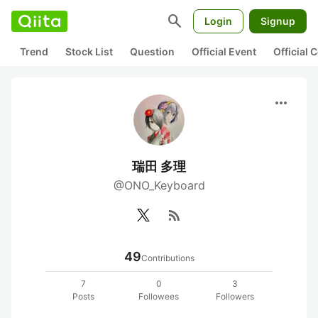
search
Login
Signup
Trend
Stock List
Question
Official Event
Official
more_horiz
瑞田 多理
@ONO_Keyboard
rss_feed
49
Contributions
7
0
3
Posts
Followees
Followers