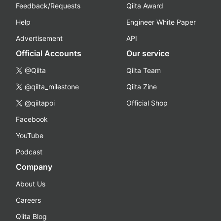
Feedback/Requests
Qiita Award
Help
Engineer White Paper
Advertisement
API
Official Accounts
Our service
@Qiita
Qiita Team
@qiita_milestone
Qiita Zine
@qiitapoi
Official Shop
Facebook
YouTube
Podcast
Company
About Us
Careers
Qiita Blog