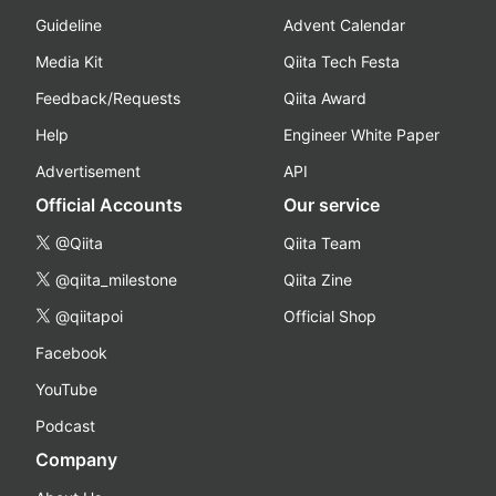
Guideline
Advent Calendar
Media Kit
Qiita Tech Festa
Feedback/Requests
Qiita Award
Help
Engineer White Paper
Advertisement
API
Official Accounts
Our service
@Qiita
Qiita Team
@qiita_milestone
Qiita Zine
@qiitapoi
Official Shop
Facebook
YouTube
Podcast
Company