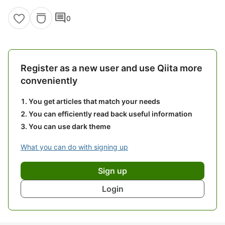
comment
0
Register as a new user and use Qiita more
conveniently
You get articles that match your needs
You can efficiently read back useful information
You can use dark theme
What you can do with signing up
Sign up
Login