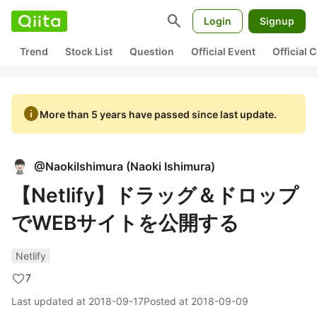
search
Login
Signup
Trend
Stock List
Question
Official Event
Official
info
More than 5 years have passed since last update.
@
NaokiIshimura
(
Naoki Ishimura
)
【Netlify】ドラッグ＆ドロップ
でWEBサイトを公開する
Netlify
7
Last updated at
2018-09-17
Posted at
2018-09-09