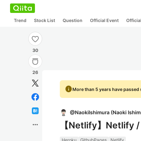
Trend
Stock List
Question
Official Event
Offici
30
26
info
More than 5 years have passed s
@
NaokiIshimura
(
Naoki Ishim
【Netlify】Netlify
more_horiz
Heroku
GithubPages
Netlify