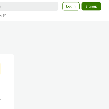
Login
Signup
open_in_new
m
較