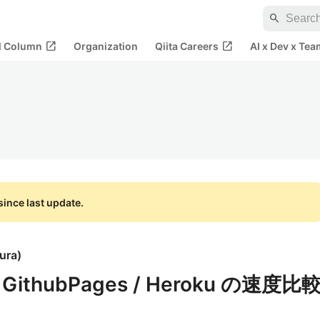
search
open_in_new
open_in_new
al Column
Organization
Qiita Careers
AI x Dev x Tea
ince last update.
ura
)
 / GithubPages / Heroku の速度比