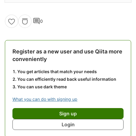
comment
0
Register as a new user and use Qiita more
conveniently
You get articles that match your needs
You can efficiently read back useful information
You can use dark theme
What you can do with signing up
Sign up
Login