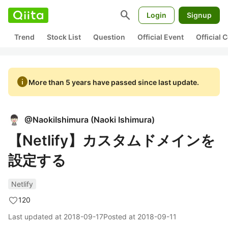
search
Login
Signup
Trend
Stock List
Question
Official Event
Official
info
More than 5 years have passed since last update.
@
NaokiIshimura
(
Naoki Ishimura
)
【Netlify】カスタムドメインを
設定する
Netlify
120
Last updated at
2018-09-17
Posted at
2018-09-11