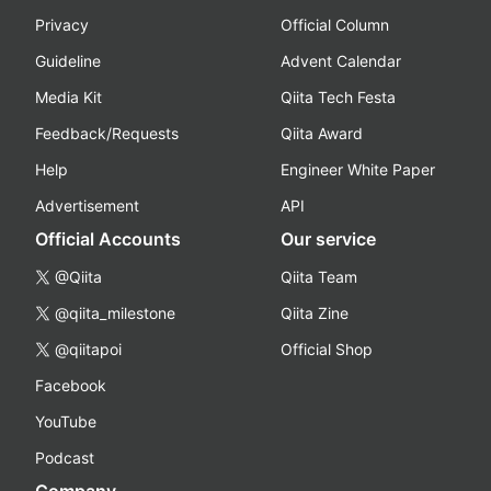
Privacy
Official Column
Guideline
Advent Calendar
Media Kit
Qiita Tech Festa
Feedback/Requests
Qiita Award
Help
Engineer White Paper
Advertisement
API
Official Accounts
Our service
@Qiita
Qiita Team
@qiita_milestone
Qiita Zine
@qiitapoi
Official Shop
Facebook
YouTube
Podcast