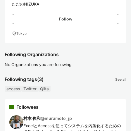
ただのNIZUKA
Follow
location_on
Tokyo
Following Organizations
No Organizations you are following
Following tags
(3)
See all
access
Twitter
Qiita
Followees
村本 俊和
@
muramoto_jp
ExcelとAccessを使ってシステムを内製化するための