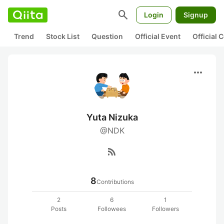
search
Login
Signup
Trend
Stock List
Question
Official Event
Official
more_horiz
Yuta Nizuka
@NDK
rss_feed
8
Contributions
2
6
1
Posts
Followees
Followers