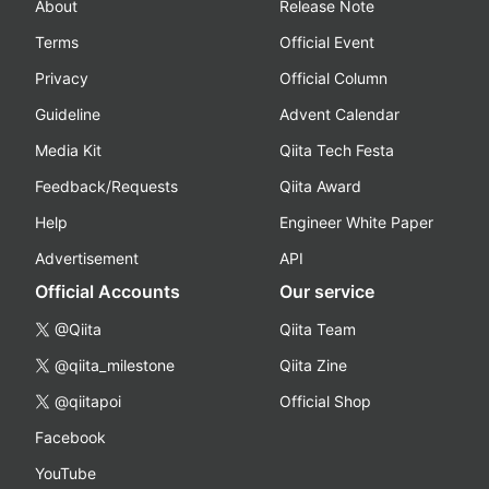
About
Release Note
Terms
Official Event
Privacy
Official Column
Guideline
Advent Calendar
Media Kit
Qiita Tech Festa
Feedback/Requests
Qiita Award
Help
Engineer White Paper
Advertisement
API
Official Accounts
Our service
@Qiita
Qiita Team
@qiita_milestone
Qiita Zine
@qiitapoi
Official Shop
Facebook
YouTube