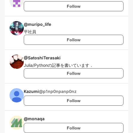
Follow
@
muripo_life
平社員
Follow
@
SatoshiTerasaki
Julia/Pythonの記事を書いています．
Follow
Kazumi
@
p1np0npanp0nz
Follow
@
monaqa
Follow