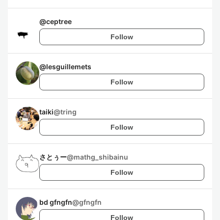
@
ceptree
Follow
@
lesguillemets
Follow
taiki
@
tring
Follow
さとぅー
@
mathg_shibainu
Follow
bd gfngfn
@
gfngfn
Follow