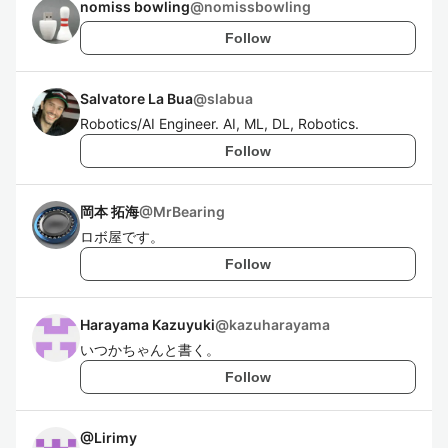
nomiss bowling
@
nomissbowling
Follow
Salvatore La Bua
@
slabua
Robotics/AI Engineer. AI, ML, DL, Robotics.
Follow
岡本 拓海
@
MrBearing
ロボ屋です。
Follow
Harayama Kazuyuki
@
kazuharayama
いつかちゃんと書く。
Follow
@
Lirimy