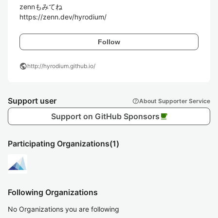
zennもみてね

https://zenn.dev/hyrodium/
Follow
public
http://hyrodium.github.io/
Support user
help
About Supporter Service
Support on GitHub Sponsors
local_cafe
Participating Organizations
(1)
Following Organizations
No Organizations you are following