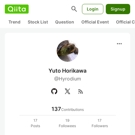
search
Login
Signup
Trend
Stock List
Question
Official Event
Official
more_horiz
Yuto Horikawa
@Hyrodium
rss_feed
137
Contributions
17
19
17
Posts
Followees
Followers