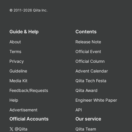
© 2011-
2026
Qiita Inc.
Guide & Help
Contents
About
Release Note
Terms
Official Event
Privacy
Official Column
Guideline
Advent Calendar
Media Kit
Qiita Tech Festa
Feedback/Requests
Qiita Award
Help
Engineer White Paper
Advertisement
API
Official Accounts
Our service
@Qiita
Qiita Team