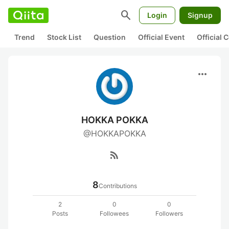
search
Login
Signup
Trend
Stock List
Question
Official Event
Official
more_horiz
HOKKA POKKA
@HOKKAPOKKA
rss_feed
8
Contributions
2
0
0
Posts
Followees
Followers