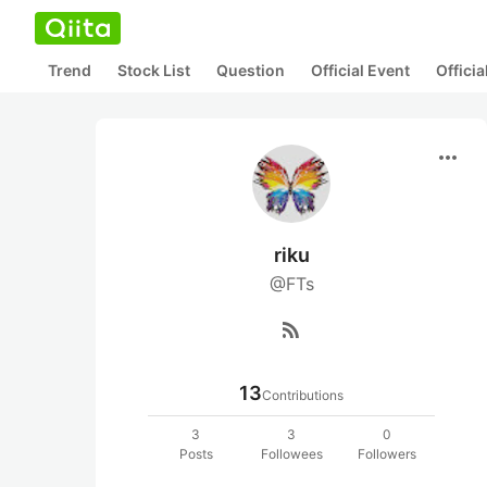
Trend
Stock List
Question
Official Event
Offici
more_horiz
riku
@FTs
rss_feed
13
Contributions
3
3
0
Posts
Followees
Followers