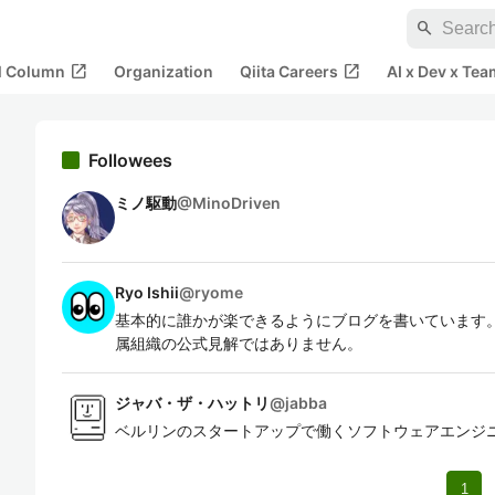
search
open_in_new
open_in_new
al Column
Organization
Qiita Careers
AI x Dev x Tea
Followees
ミノ駆動
@
MinoDriven
Ryo Ishii
@
ryome
基本的に誰かが楽できるようにブログを書いています。
属組織の公式見解ではありません。
ジャバ・ザ・ハットリ
@
jabba
ベルリンのスタートアップで働くソフトウェアエンジ
1