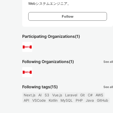
Follow
Participating Organizations
(1)
Following Organizations
(1)
See all
Following tags
(15)
See all
Next.js
AI
S3
Vue.js
Laravel
Git
C#
AWS
API
VSCode
Kotlin
MySQL
PHP
Java
GitHub