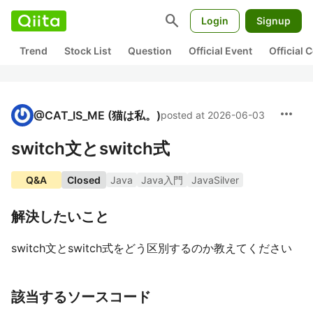
search
Login
Signup
Trend
Stock List
Question
Official Event
Official
more_horiz
@
CAT_IS_ME
(猫は私。)
posted at 2026-06-03
switch文とswitch式
Q&A
Closed
Java
Java入門
JavaSilver
解決したいこと
switch文とswitch式をどう区別するのか教えてください
該当するソースコード