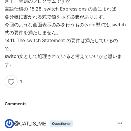
さて、問題のプログラムですが、
言語仕様の 15.28. switch Expressions の章によれば
各分岐に書かれる式で値を示す必要があります。
今回のような画面表示のみを行うもの(void型)ではswitch
式の要件を満たしません。
14.11. The switch Statement の要件は満たしているの
で、
switch文として処理されていると考えていいかと思いま
す。
1
Comments
more_horiz
@
CAT_IS_ME
Questioner