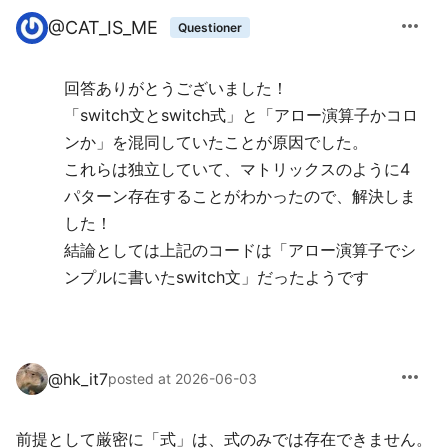
more_horiz
@
CAT_IS_ME
Questioner
回答ありがとうございました！
「switch文とswitch式」と「アロー演算子かコロ
ンか」を混同していたことが原因でした。
これらは独立していて、マトリックスのように4
パターン存在することがわかったので、解決しま
した！
結論としては上記のコードは「アロー演算子でシ
ンプルに書いたswitch文」だったようです
more_horiz
@
hk_it7
posted at 2026-06-03
前提として厳密に「式」は、式のみでは存在できません。