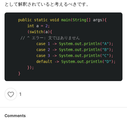
として解釈されていると考えるべきです。
public
static
void
main
(
String
[]
args
){
int
a
=
2
;
(
switch
(
a
){
// ^ エラー: 文ではありません
case
1
->
System
.
out
.
println
(
"A"
);
case
2
->
System
.
out
.
println
(
"B"
);
case
3
->
System
.
out
.
println
(
"C"
);
default
->
System
.
out
.
println
(
"D"
);
});
}
1
Comments