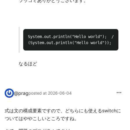
ツッコミありがとうございます。
System.out.println("Hello world");  // OK

なるほど
more_horiz
@
prag
posted at 2026-06-04
式は文の構成要素ですので、どちらにも使えるswitchに
ついてはややこしいところですね。