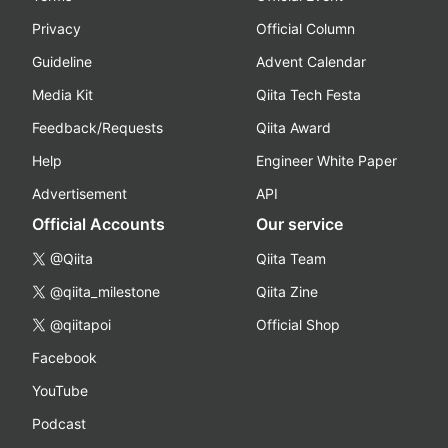
Privacy
Official Column
Guideline
Advent Calendar
Media Kit
Qiita Tech Festa
Feedback/Requests
Qiita Award
Help
Engineer White Paper
Advertisement
API
Official Accounts
Our service
@Qiita
Qiita Team
@qiita_milestone
Qiita Zine
@qiitapoi
Official Shop
Facebook
YouTube
Podcast