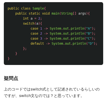
public
class
Sample
{
public
static
void
main
(
String
[]
args
){
int
a
=
2
;
switch
(
a
){
case
1
->
System
.
out
.
println
(
"A"
);
case
2
->
System
.
out
.
println
(
"B"
);
case
3
->
System
.
out
.
println
(
"C"
);
default
->
System
.
out
.
println
(
"D"
);
};
}
}
疑問点
上のコードではswitch式として記述されているらしいの
ですが、switch文なのでは？と思っています。