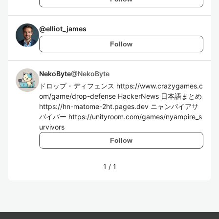
@
elliot_james
Follow
NekoByte
@
NekoByte
ドロップ・ディフェンス https://www.crazygames.c
om/game/drop-defense HackerNews 日本語まとめ
https://hn-matome-2ht.pages.dev ニャンパイアサ
バイバー https://unityroom.com/games/nyampire_s
urvivors
Follow
1
/
1