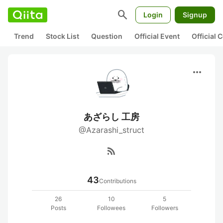
search
Login
Signup
Trend
Stock List
Question
Official Event
Official
more_horiz
あざらし 工房
@Azarashi_struct
rss_feed
43
Contributions
26
10
5
Posts
Followees
Followers