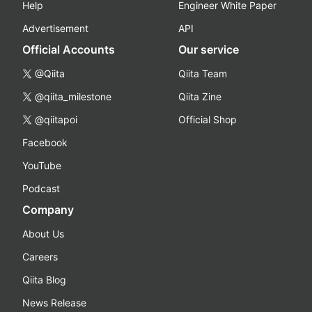
Help
Engineer White Paper
Advertisement
API
Official Accounts
Our service
@Qiita
Qiita Team
@qiita_milestone
Qiita Zine
@qiitapoi
Official Shop
Facebook
YouTube
Podcast
Company
About Us
Careers
Qiita Blog
News Release