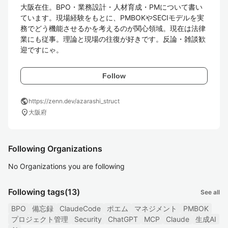
大阪在住。BPO・業務設計・人材育成・PMについて書い
ています。現場経験をもとに、PMBOKやSECIモデルを実
務でどう機能させるかを考えるのが関心領域。現在は法律
業にも従事。理論と現場の往復が好きです。反論・雑談歓
迎ですにゃ。
Follow
public
https://zenn.dev/azarashi_struct
location_on
大阪府
Following Organizations
No Organizations you are following
Following tags
(13)
See all
BPO
備忘録
ClaudeCode
ポエム
マネジメント
PMBOK
プロジェクト管理
Security
ChatGPT
MCP
Claude
生成AI