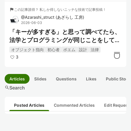
flag
この記事誰得？ 私しか得しないニッチな技術で記事投稿！
@
Azarashi_struct
(
あざらし 工房
)
2026-06-03
「キーが多すぎる」と思って調べてたら、
法学とプログラミングが同じことをしてい
た話
オブジェクト指向
初心者
ポエム
設計
法律
3
Articles
Slides
Questions
Likes
Public Stock
search
Search
Posted Articles
Commented Articles
Edit Request