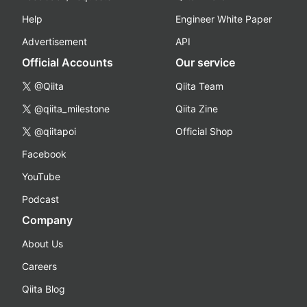
Help
Engineer White Paper
Advertisement
API
Official Accounts
Our service
@Qiita
Qiita Team
@qiita_milestone
Qiita Zine
@qiitapoi
Official Shop
Facebook
YouTube
Podcast
Company
About Us
Careers
Qiita Blog