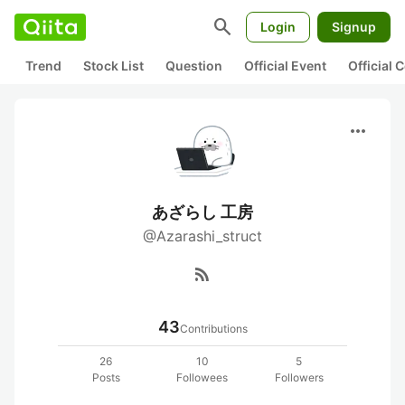
search
Login
Signup
Trend
Stock List
Question
Official Event
Official
more_horiz
あざらし 工房
@Azarashi_struct
rss_feed
43
Contributions
26
10
5
Posts
Followees
Followers