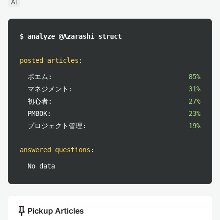
AI
$ analyze @Azarashi_struct
posted articles
:
ポエム:
85%
マネジメント:
31%
初心者:
27%
PMBOK:
23%
プロジェクト管理:
19%
answered questions
:
No data
push_pin
Pickup Articles