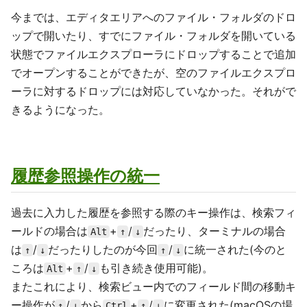
今までは、エディタエリアへのファイル・フォルダのドロ
ップで開いたり、すでにファイル・フォルダを開いている
状態でファイルエクスプローラにドロップすることで追加
でオープンすることができたが、空のファイルエクスプロ
ーラに対するドロップには対応していなかった。それがで
きるようになった。
履歴参照操作の統一
過去に入力した履歴を参照する際のキー操作は、検索フィ
ールドの場合は
+
/
だったり、ターミナルの場合
Alt
↑
↓
は
/
だったりしたのが今回
/
に統一された(今のと
↑
↓
↑
↓
ころは
+
/
も引き続き使用可能)。
Alt
↑
↓
またこれにより、検索ビュー内でのフィールド間の移動キ
ー操作が
/
から
+
/
に変更された(macOSの場
↑
↓
Ctrl
↑
↓