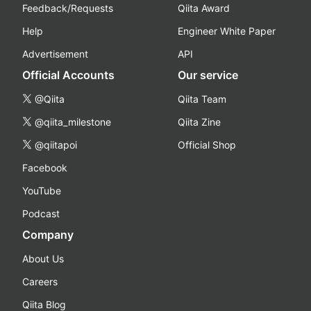
Feedback/Requests
Qiita Award
Help
Engineer White Paper
Advertisement
API
Official Accounts
Our service
@Qiita
Qiita Team
@qiita_milestone
Qiita Zine
@qiitapoi
Official Shop
Facebook
YouTube
Podcast
Company
About Us
Careers
Qiita Blog