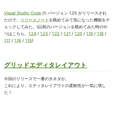
Visual Studio Code
の バージョン 1.25 がリリースされ
たので、
リリースノート
を眺めてみて気になった機能をチ
ェックしてみた。(以前のバージョンを眺めてみた時のや
つはこちら。
1.24
/
1.23
/
1.22
/
1.21
/
1.20
/
1.19
/
1.18
/
1.17
/
1.16
/
1.15
)
グリッドエディタレイアウト
今回のリリースで一番の大ネタか。
これにより、エディタレイアウトの柔軟性が一気に増し
た！