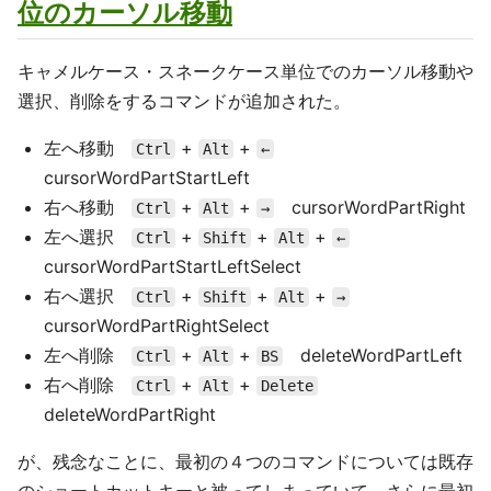
位のカーソル移動
キャメルケース・スネークケース単位でのカーソル移動や
選択、削除をするコマンドが追加された。
左へ移動
+
+
Ctrl
Alt
←
cursorWordPartStartLeft
右へ移動
+
+
cursorWordPartRight
Ctrl
Alt
→
左へ選択
+
+
+
Ctrl
Shift
Alt
←
cursorWordPartStartLeftSelect
右へ選択
+
+
+
Ctrl
Shift
Alt
→
cursorWordPartRightSelect
左へ削除
+
+
deleteWordPartLeft
Ctrl
Alt
BS
右へ削除
+
+
Ctrl
Alt
Delete
deleteWordPartRight
が、残念なことに、最初の４つのコマンドについては既存