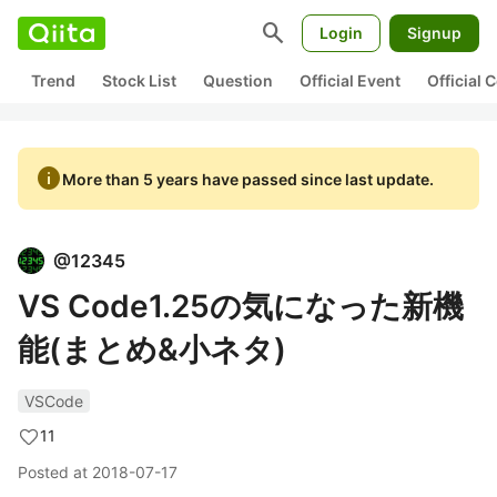
search
Login
Signup
Trend
Stock List
Question
Official Event
Official
info
More than 5 years have passed since last update.
@
12345
VS Code1.25の気になった新機
能(まとめ&小ネタ)
VSCode
11
Posted at
2018-07-17