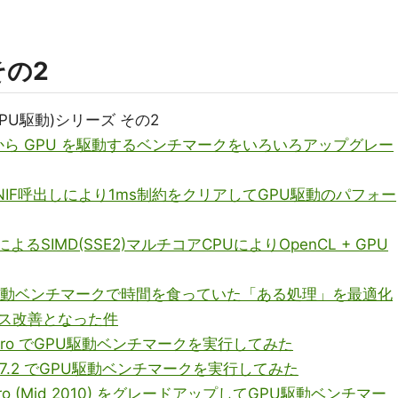
その2
のGPU駆動)シリーズ その2
lixir から GPU を駆動するベンチマークをいろいろアップグレー
非同期NIF呼出しにより1ms制約をクリアしてGPU駆動のパフォー
on によるSIMD(SSE2)マルチコアCPUによりOpenCL + GPU
 GPU駆動ベンチマークで時間を食っていた「ある処理」を最適化
ス改善となった件
Mac Pro でGPU駆動ベンチマークを実行してみた
xir 1.7.2 でGPU駆動ベンチマークを実行してみた
c Pro (Mid 2010) をグレードアップしてGPU駆動ベンチマー