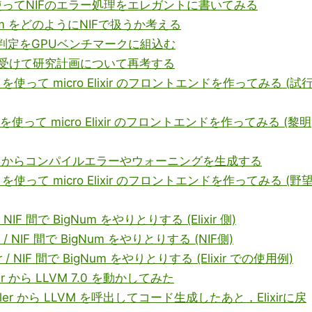
OKを使ってNIFのエラー処理をエレガントに書いてみる
gNum をどのようにNIFで扱うか考える
NT64判定をGPUベンチマークに組込む
 助言を受けて研究計画について再考する
クロを使って micro Elixir のフロントエンドを作ってみる (試
クロを使って micro Elixir のフロントエンドを作ってみる (黎明
2 マクロからコンパイルエラーやウォーニングを生成する
クロを使って micro Elixir のフロントエンドを作ってみる (野
 / NIF 間で BigNum をやりとりする (Elixir 側)
xir / NIF 間で BigNum をやりとりする (NIF側)
xir / NIF 間で BigNum をやりとりする (Elixir での使用例)
tler から LLVM 7.0 を動かしてみた
Rustler から LLVM を呼出してコード生成したあと，Elixirに戻