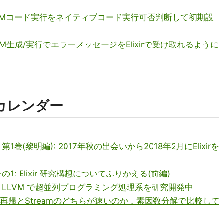
.2 LLVMコード実行をネイティブコード実行可否判断して初期設
3 LLVM生成/実行でエラーメッセージをElixirで受け取れるように
カレンダー
1巻(黎明編): 2017年秋の出会いから2018年2月にElixirを
1: Elixir 研究構想についてふりかえる(前編)
マクロ + LLVM で超並列プログラミング処理系を研究開発中
ir で再帰とStreamのどちらが速いのか，素因数分解で比較し