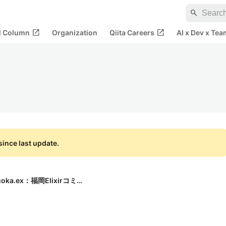
search
open_in_new
open_in_new
al Column
Organization
Qiita Careers
AI x Dev x Tea
ince last update.
fukuoka.ex：福岡Elixirコミュ