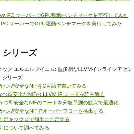
indows PC サーバーでGPU駆動ベンチマークを実行してみた
 Linux PC サーバーでGPU駆動ベンチマークを実行してみた
EAM シリーズ
ィック エルエルブイエム: 型多相なLLVMインラインアセン
M
シリーズ
型多相かつ型安全なNIFをC言語で書いてみる
多相かつ型安全なNIFの LLVM IR コードを読み解く
 型多相かつ型安全なNIFのコードを分岐予測の観点で最適化
型多相かつ型安全なNIFでオーバーフローを検出する
NT64判定をマクロで簡単に判定する
ビット列について調べてみる