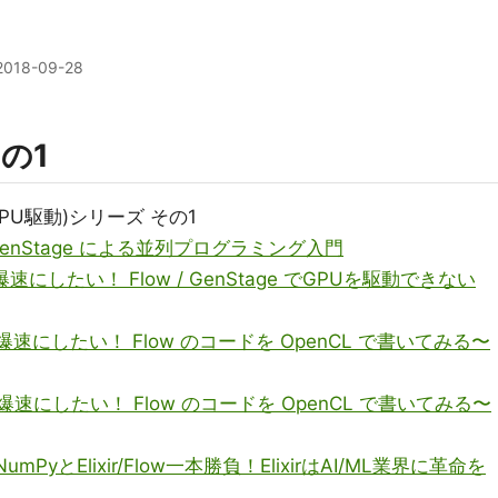
2018-09-28
その1
のGPU駆動)シリーズ その1
 / GenStage による並列プログラミング入門
Lを爆速にしたい！ Flow / GenStage でGPUを駆動できない
MLを爆速にしたい！ Flow のコードを OpenCL で書いてみる〜
MLを爆速にしたい！ Flow のコードを OpenCL で書いてみる〜
/NumPyとElixir/Flow一本勝負！ElixirはAI/ML業界に革命を