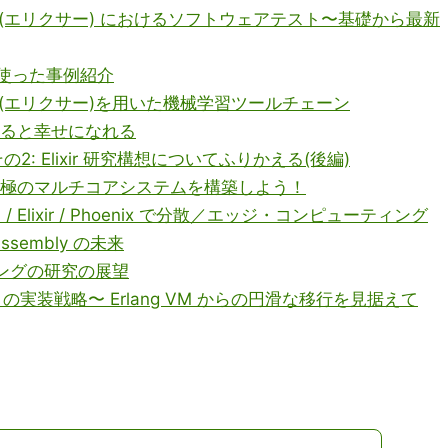
ir (エリクサー) におけるソフトウェアテスト〜基礎から最新
erを使った事例紹介
ir (エリクサー)を用いた機械学習ツールチェーン
算すると幸せになれる
2: Elixir 研究構想についてふりかえる(後編)
ixir で究極のマルチコアシステムを構築しよう！
ega / Elixir / Phoenix で分散／エッジ・コンピューティング
Assembly の未来
ティングの研究の展望
r / ZEAM の実装戦略〜 Erlang VM からの円滑な移行を見据えて