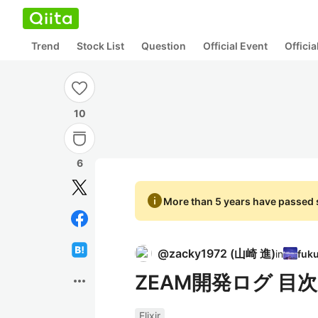
Trend
Stock List
Question
Official Event
Offici
10
6
info
More than 5 years have passed s
@
zacky1972
(
山崎 進
)
in
ZEAM開発ログ 目次
more_horiz
Elixir