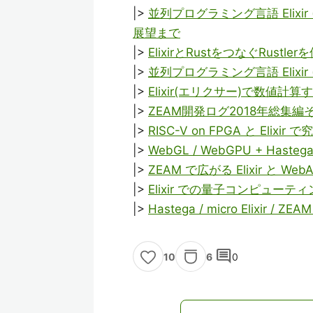
|>
並列プログラミング言語 Elix
展望まで
|>
ElixirとRustをつなぐRustl
|>
並列プログラミング言語 Elix
|>
Elixir(エリクサー)で数値計
|>
ZEAM開発ログ2018年総集編その
|>
RISC-V on FPGA と El
|>
WebGL / WebGPU + Hast
|>
ZEAM で広がる Elixir と Web
|>
Elixir での量子コンピュー
|>
Hastega / micro Elixi
comment
6
0
10