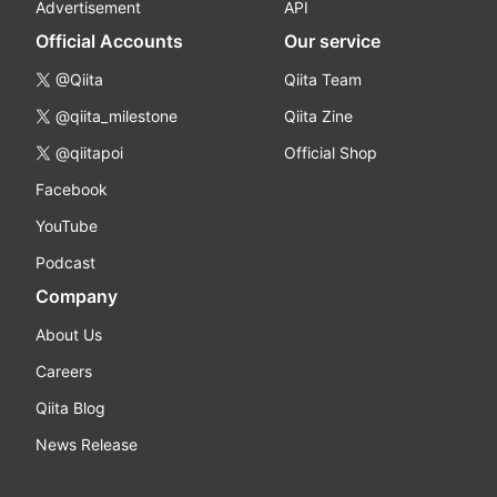
Advertisement
API
Official Accounts
Our service
@Qiita
Qiita Team
@qiita_milestone
Qiita Zine
@qiitapoi
Official Shop
Facebook
YouTube
Podcast
Company
About Us
Careers
Qiita Blog
News Release