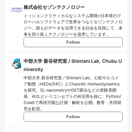
株式会社セゾンテクノロジー
ミッションクリティカルなシステム開発×日本発のグ
ローバルソフトウェアで世界をつなぐセゾンテクノロ
ジー。誰もがデータを活用できる社会を目指して、未
来を切り拓くテクノロジーを追求しています。
Follow
中部大学 新谷研究室 / Shintani Lab, Chubu U
niversity
中部大学 新谷研究室／Shintani Lab。心筋サルコメ
ア動態（HSOs/S4C）とChaordic Homeodynamics
を探究。SL-nanometryやDET膜法などの実験系開
発、AI2LというコンセプトのAI活用を核に、Python/
Colabで再現可能な計測・解析を公開。教育・共同研
究を歓迎。
Follow