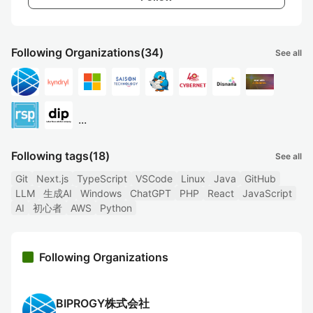
Following Organizations
(34)
See all
...
Following tags
(18)
See all
Git
Next.js
TypeScript
VSCode
Linux
Java
GitHub
LLM
生成AI
Windows
ChatGPT
PHP
React
JavaScript
AI
初心者
AWS
Python
Following Organizations
BIPROGY株式会社