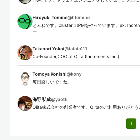
Hiroyuki Tomine
@
htomine
とみねです。cluster のPMをやっています。ex: Incr
ー
Takanori Yokoi
@
tatata111
Co-Founder,COO at Qiita (Increments Inc.)
Tomoya Konishi
@
kony
毎日楽しいですね。
海野 弘成
@
yaotti
Qiita株式会社の創業者です。Qiitaのご利用ありがと
1