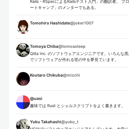
Rails - RSpecによるRailsテスト入門」の翻訳
ートキャンプ」のメンターでもある。
Tomohiro Hashidate
@
joker1007
Tomoya Chiba
@
tomoasleep
Qiita Inc. のソフトウェアエンジニアです。いろ
でソフトウェアが作れる世の中を夢見ています。
Koutaro Chikuba
@
mizchi
@
uasi
趣味では Rust とシェルスクリプトをよく書きます。
Yuku Takahashi
@
yuku_t
HQ社でソフトウェアエンジニアをしています。大昔に Q