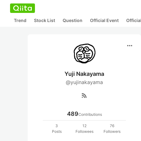
Trend
Stock List
Question
Official Event
Offici
more_horiz
Yuji Nakayama
@yujinakayama
rss_feed
489
Contributions
3
12
76
Posts
Followees
Followers