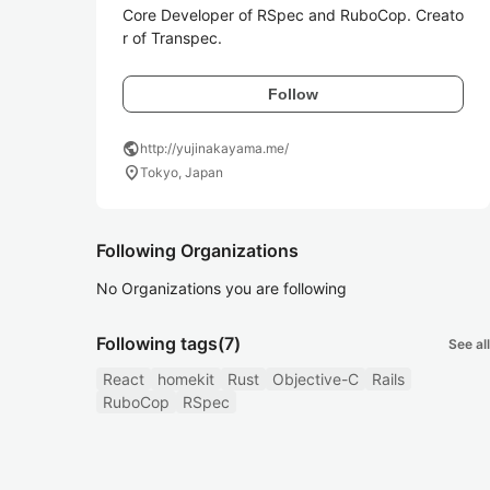
Core Developer of RSpec and RuboCop. Creato
r of Transpec.
Follow
public
http://yujinakayama.me/
location_on
Tokyo, Japan
Following Organizations
No Organizations you are following
Following tags
(7)
See all
React
homekit
Rust
Objective-C
Rails
RuboCop
RSpec