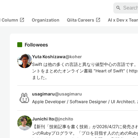
search
open_in_new
open_in_new
al Column
Organization
Qiita Careers
AI x Dev x Tea
Followees
Yuta Koshizawa
@
koher
Swift は他の多くの言語と異なり値型中心の言語です。そ
ントをまとめたオンライン書籍 "Heart of Swift" ( https://h
ました。
usagimaru
@
usagimaru
Apple Developer / Software Designer / UI Architect
Junichi Ito
@
jnchito
【新刊「技術記事を書く技術」が2026/4/27に発売
ンのRubyプログラマ。「プロを目指す人のためのRuby