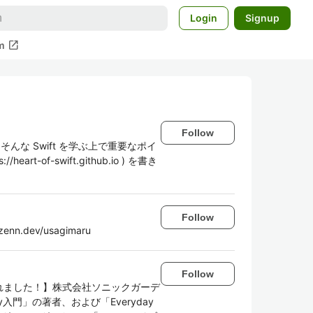
Login
Signup
open_in_new
m
Follow
んな Swift を学ぶ上で重要なポイ
eart-of-swift.github.io ) を書き
Follow
. zenn.dev/usagimaru
Follow
されました！】株式会社ソニックガーデ
入門」の著者、および「Everyday