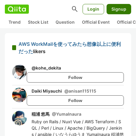
search
Login
Signup
Trend
Stock List
Question
Official Event
Official
AWS WorkMailを使ってみたら想像以上に便利
だった
likers
@
kohe_dekita
Follow
Daiki Miyauchi
@
anisan115115
Follow
稲浦 悠馬
@
YumaInaura
Ruby on Rails / Nuxt Vue / AWS Terraform / S
QL / Perl / Linux / Apache / BigQuery / Jenkin
s / ansible / いなうらゆうま YumaInaura 稲浦悠