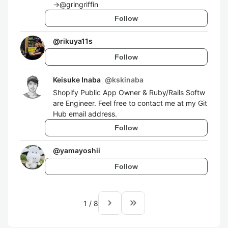
→@gringriffin
Follow
@
rikuya11s
Follow
Keisuke Inaba
@
kskinaba
Shopify Public App Owner & Ruby/Rails Softw
are Engineer. Feel free to contact me at my Git
Hub email address.
Follow
@
yamayoshii
Follow
navigate_next
keyboard_double_arrow_right
1
/
8