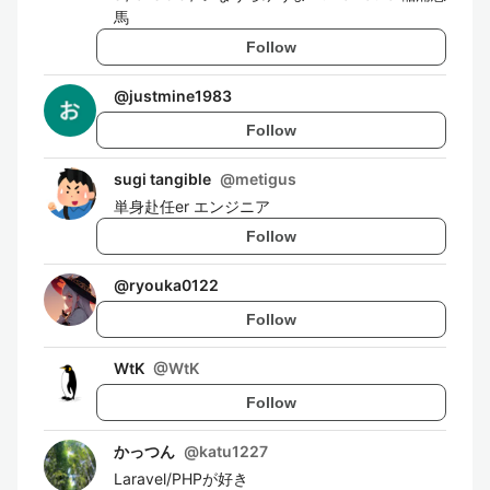
馬
Follow
@
justmine1983
Follow
sugi tangible
@
metigus
単身赴任er エンジニア
Follow
@
ryouka0122
Follow
WtK
@
WtK
Follow
かっつん
@
katu1227
Laravel/PHPが好き