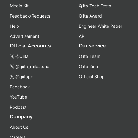
Media Kit
Qiita Tech Festa
Feedback/Requests
Qiita Award
Help
Engineer White Paper
Advertisement
API
Official Accounts
Our service
@Qiita
Qiita Team
@qiita_milestone
Qiita Zine
@qiitapoi
Official Shop
Facebook
YouTube
Podcast
Company
About Us
Careers