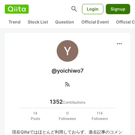
search
Login
Signup
Trend
Stock List
Question
Official Event
Official
more_horiz
@yoichiwo7
rss_feed
1352
Contributions
14
0
114
Posts
Followees
Followers
現在Qiitaではほとんど利用しておらず、過去記事のコメン