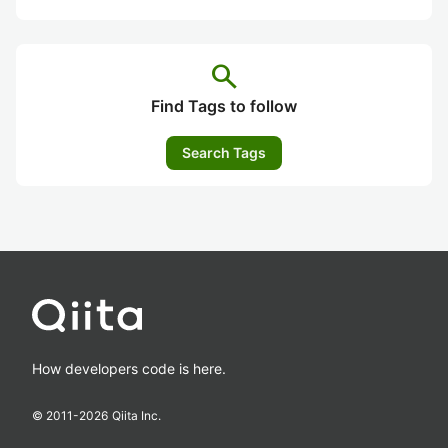
search
Find Tags to follow
Search Tags
How developers code is here.
© 2011-
2026
Qiita Inc.