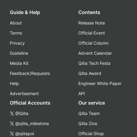
Guide & Help
Contents
About
Release Note
Terms
Official Event
Privacy
Official Column
Guideline
Advent Calendar
Media Kit
Qiita Tech Festa
Feedback/Requests
Qiita Award
Help
Engineer White Paper
Advertisement
API
Official Accounts
Our service
@Qiita
Qiita Team
@qiita_milestone
Qiita Zine
@qiitapoi
Official Shop