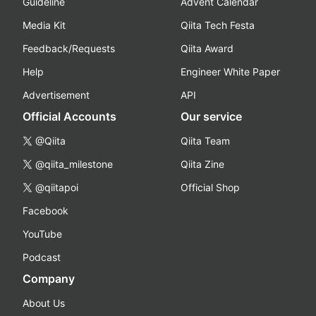
Guideline
Advent Calendar
Media Kit
Qiita Tech Festa
Feedback/Requests
Qiita Award
Help
Engineer White Paper
Advertisement
API
Official Accounts
Our service
@Qiita
Qiita Team
@qiita_milestone
Qiita Zine
@qiitapoi
Official Shop
Facebook
YouTube
Podcast
Company
About Us