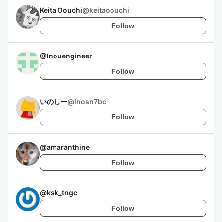
Keita Oouchi
@
keitaoouchi
Follow
@
Inouengineer
Follow
いのしー
@
inosn7bc
Follow
@
amaranthine
Follow
@
ksk_tngc
Follow