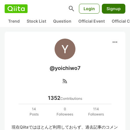
search
Login
Signup
Trend
Stock List
Question
Official Event
Official
more_horiz
@yoichiwo7
rss_feed
1352
Contributions
14
0
114
Posts
Followees
Followers
現在Qiitaではほとんど利用しておらず、過去記事のコメン