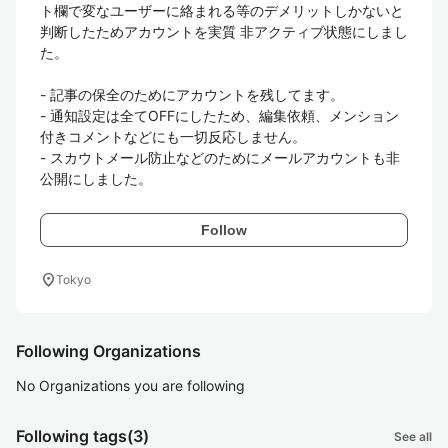
ト欄で変なユーザーに絡まれる等のデメリットしかないと
判断したためアカウントを実質 非アクティブ状態にしまし
た。

- 記事の保全のためにアカウントを残してます。

- 通知設定は全てOFFにしたため、編集依頼、メンション
付きコメントなどにも一切反応しません。

- スカウトメール防止などのためにメールアカウントも非
公開にしました。
Follow
location_on
Tokyo
Following Organizations
No Organizations you are following
Following tags
(3)
See all