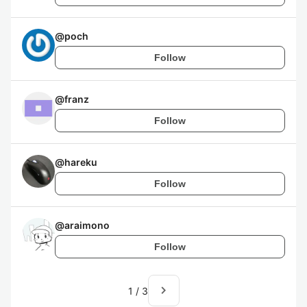
@
poch
Follow
@
franz
Follow
@
hareku
Follow
@
araimono
Follow
navigate_next
1
/
3