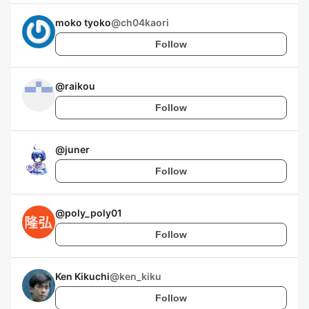
moko tyoko
@
ch04kaori
Follow
@
raikou
Follow
@
juner
Follow
@
poly_poly01
Follow
Ken Kikuchi
@
ken_kiku
Follow