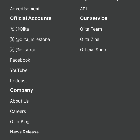
Advertisement
API
Official Accounts
Our service
@Qiita
Qiita Team
@qiita_milestone
Qiita Zine
@qiitapoi
Official Shop
Facebook
YouTube
Podcast
Company
About Us
Careers
Qiita Blog
News Release