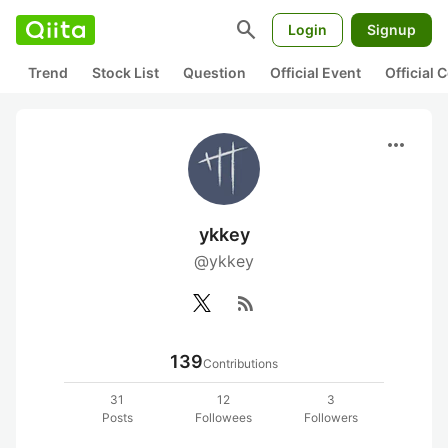
search
Login
Signup
Trend
Stock List
Question
Official Event
Official
more_horiz
ykkey
@ykkey
rss_feed
139
Contributions
31
12
3
Posts
Followees
Followers