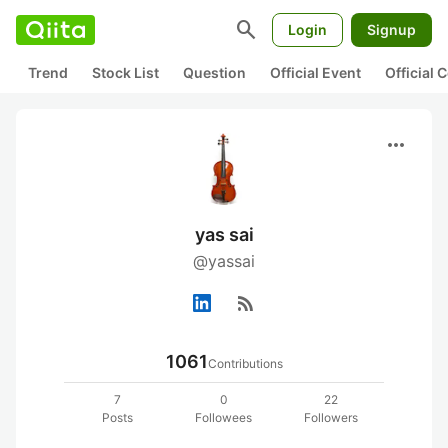
search
Login
Signup
Trend
Stock List
Question
Official Event
Official
more_horiz
yas sai
@yassai
rss_feed
1061
Contributions
7
0
22
Posts
Followees
Followers