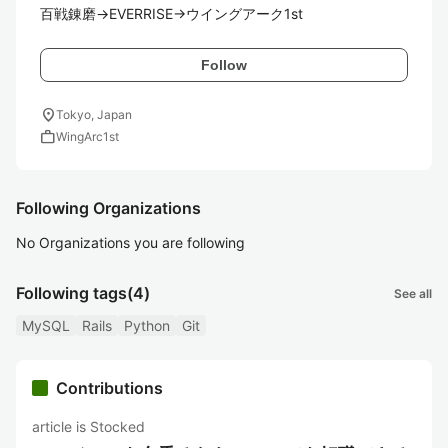
百戦錬磨→EVERRISE→ウイングアーク1st
Follow
location_on
Tokyo, Japan
work
WingArc1st
Following Organizations
No Organizations you are following
Following tags
(4)
See all
MySQL
Rails
Python
Git
Contributions
article is Stocked