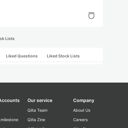
ck Lists
Liked Questions
Liked Stock Lists
 Accounts
Our service
Company
Qiita Team
About Us
_milestone
Qiita Zine
Careers