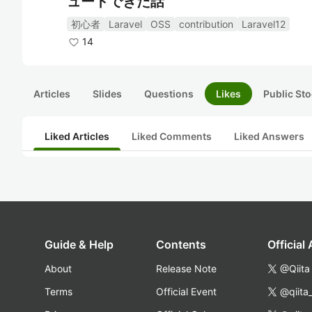
ュートできた話
初心者
Laravel
OSS
contribution
Laravel12
14
Articles
Slides
Questions
Likes
Public Sto
Liked Articles
Liked Comments
Liked Answers
Guide & Help
Contents
Official
About
Release Note
@Qiita
Terms
Official Event
@qiita