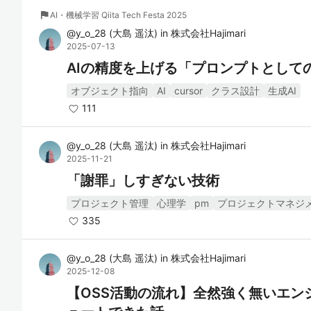
flag
AI・機械学習 Qiita Tech Festa 2025
@
y_o_28
(
大島 遥汰
)
in
株式会社Hajimari
2025-07-13
AIの精度を上げる「プロンプトとして
オブジェクト指向
AI
cursor
クラス設計
生成AI
111
@
y_o_28
(
大島 遥汰
)
in
株式会社Hajimari
2025-11-21
「謝罪」しすぎない技術
プロジェクト管理
心理学
pm
プロジェクトマネジ
335
@
y_o_28
(
大島 遥汰
)
in
株式会社Hajimari
2025-12-08
【OSS活動の流れ】全然強く無いエンジニ