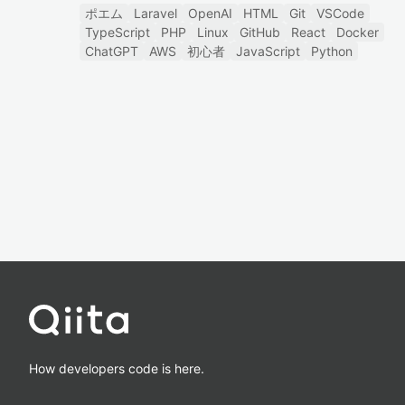
ポエム
Laravel
OpenAI
HTML
Git
VSCode
TypeScript
PHP
Linux
GitHub
React
Docker
ChatGPT
AWS
初心者
JavaScript
Python
How developers code is here.