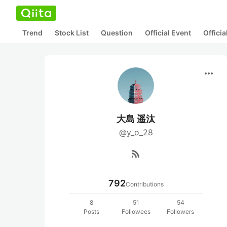
Trend
Stock List
Question
Official Event
Offici
more_horiz
大島 遥汰
@y_o_28
rss_feed
792
Contributions
8
51
54
Posts
Followees
Followers