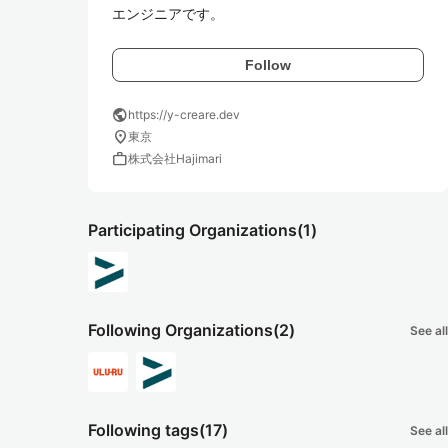
エンジニアです。
Follow
public
https://y-creare.dev
location_on
東京
work
株式会社Hajimari
Participating Organizations
(1)
Following Organizations
(2)
See all
Following tags
(17)
See all