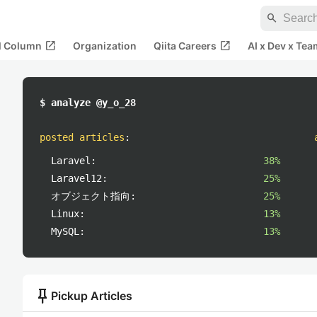
search
open_in_new
open_in_new
al Column
Organization
Qiita Careers
AI x Dev x Tea
$ analyze @y_o_28
posted articles
:
Laravel:
38%
Laravel12:
25%
オブジェクト指向:
25%
Linux:
13%
MySQL:
13%
push_pin
Pickup Articles