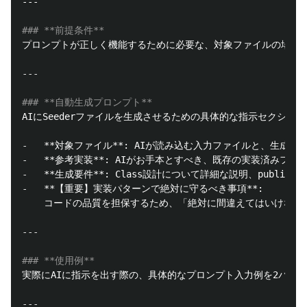
### **前提条件**
### **自動生成プロンプト**
-
**対象ファイル**
-
**参考実装**
-
**生成要件**
-
**【重要】実装パターンで絶対に守るべき事項**
:

### **使用例**