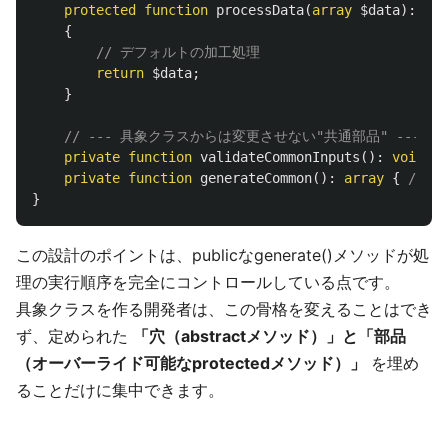
protected
function
processData
(
array
$data
):
arr
{
// デフォルトの加工処理
return
$data
;
}
// --- 具象クラスからは変更させない"共通部品" ---
private
function
validateCommonInputs
():
void
{
private
function
generateCommon
():
array
{
/* ..
}
この設計のポイントは、publicなgenerate()メソッドが処
理の実行順序を完全にコントロールしている点です。
具象クラスを作る開発者は、この骨格を変えることはでき
ず、定められた
「穴（abstractメソッド）」と「部品
（オーバーライド可能なprotectedメソッド）」
を埋め
ることだけに集中できます。