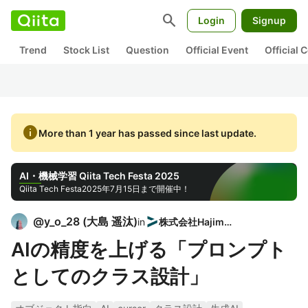
search
Login
Signup
Trend
Stock List
Question
Official Event
Official
info
More than 1 year has passed since last update.
AI・機械学習 Qiita Tech Festa 2025
Qiita Tech Festa
2025年7月15日まで開催中！
@
y_o_28
(
大島 遥汰
)
in
株式会社Hajimari
AIの精度を上げる「プロンプト
としてのクラス設計」