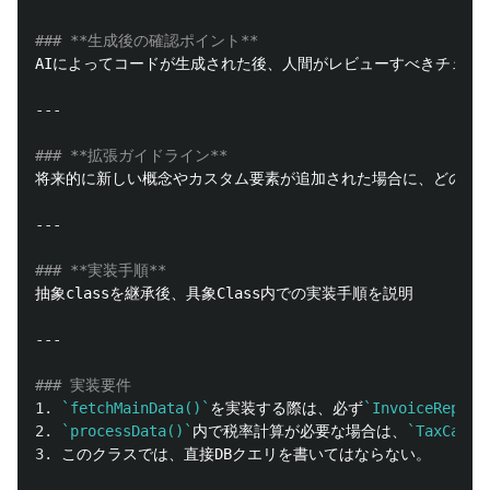
### **生成後の確認ポイント**
### **拡張ガイドライン**
### **実装手順**
### 実装要件
1.
`fetchMainData()`
を実装する際は、必ず
`InvoiceReposi
2.
`processData()`
内で税率計算が必要な場合は、
`TaxCalcu
3.
 このクラスでは、直接DBクエリを書いてはならない。
