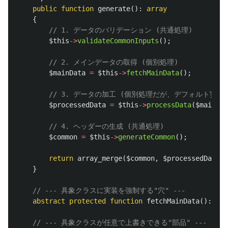
public
function
generate
():
array
{
// 1. データのバリデーション (共通処理)
$this
->
validateCommonInputs
();
// 2. メインデータの取得 (個別処理)
$mainData
=
$this
->
fetchMainData
();
// 3. データの加工 (個別処理だが、デフォルト実装
$processedData
=
$this
->
processData
(
$mainDat
// 4. ヘッダーの生成 (共通処理)
$common
=
$this
->
generateCommon
();
return
array_merge
(
$common
,
$processedData
);
}
// --- 具象クラスに実装を強制する"穴" ---
abstract
protected
function
fetchMainData
():
arr
// --- 具象クラスが任意で上書きできる"部品" ---