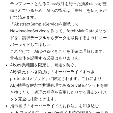
テンプレートとなるClass設計を行った抽象classが整
備されているため、AIへの指示は「差分」を伝えるだ
けで済みます。
「AbstractSampleServiceを継承して
NewInvoiceServiceを作って。fetchMainDataメソッ
ドを、請求テーブルからデータを取得するようにオー
バーライドしてほしい」
これだけで、AIはやるべきことを正確に理解します。
骨格全体を説明する必要はありません。
AIの作業範囲を限定し、暴走を防ぐ。
AIが変更すべき箇所は「オーバーライドすべき
protectedメソッド」に限定されます。これにより、
AIが勝手な解釈で共通処理であるprivateメソッドを書
き換えたり、処理の順序を変更したりする暴走のリス
クを完全に排除できます。
指示書で「オーバーライドのお作法」を叩き込む
.mdcファイルに、オーバーライド時の詳細なルールを