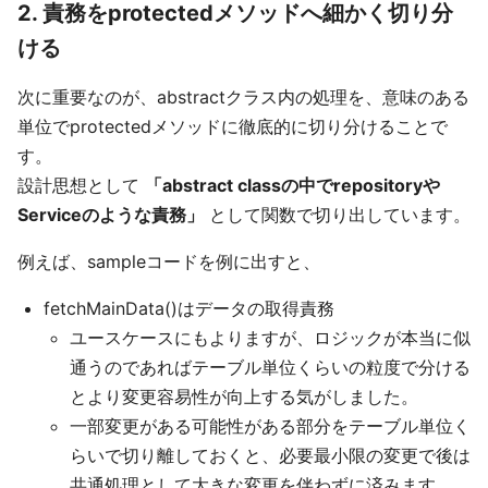
2. 責務をprotectedメソッドへ細かく切り分
ける
次に重要なのが、abstractクラス内の処理を、意味のある
単位でprotectedメソッドに徹底的に切り分けることで
す。
設計思想として
「abstract classの中でrepositoryや
Serviceのような責務」
として関数で切り出しています。
例えば、sampleコードを例に出すと、
fetchMainData()はデータの取得責務
ユースケースにもよりますが、ロジックが本当に似
通うのであればテーブル単位くらいの粒度で分ける
とより変更容易性が向上する気がしました。
一部変更がある可能性がある部分をテーブル単位く
らいで切り離しておくと、必要最小限の変更で後は
共通処理として大きな変更を伴わずに済みます。