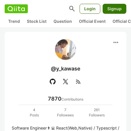
search
Login
Signup
Trend
Stock List
Question
Official Event
Official
more_horiz
@y_kawase
rss_feed
7870
Contributions
4
7
261
Posts
Followees
Followers
Software Engineer👨‍💻 React(Web,Native) / Typescript / 