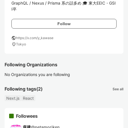
GraphQL / Nexus / Prisma 系の話多め 🎓 東大EEIC・GSI
I卒
Follow
public
https://x.com/y_kawase
location_on
Tokyo
Following Organizations
No Organizations you are following
Following tags
(2)
See all
Next.js
React
Followees
森建
@
petamoriken