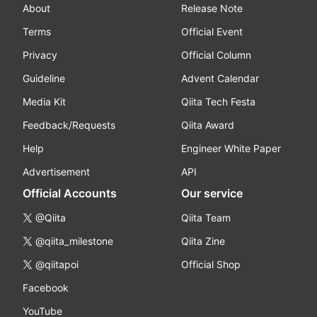
About
Release Note
Terms
Official Event
Privacy
Official Column
Guideline
Advent Calendar
Media Kit
Qiita Tech Festa
Feedback/Requests
Qiita Award
Help
Engineer White Paper
Advertisement
API
Official Accounts
Our service
@Qiita
Qiita Team
@qiita_milestone
Qiita Zine
@qiitapoi
Official Shop
Facebook
YouTube