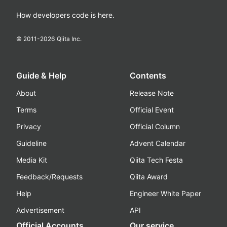
How developers code is here.
© 2011-
2026
Qiita Inc.
Guide & Help
Contents
About
Release Note
Terms
Official Event
Privacy
Official Column
Guideline
Advent Calendar
Media Kit
Qiita Tech Festa
Feedback/Requests
Qiita Award
Help
Engineer White Paper
Advertisement
API
Official Accounts
Our service