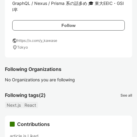
GraphQL / Nexus / Prisma 系の話多め 🎓 東大EEIC・GSI
I卒
Follow
public
https://x.com/y_kawase
location_on
Tokyo
Following Organizations
No Organizations you are following
Following tags
(2)
See all
Next.js
React
Contributions
article is Liked