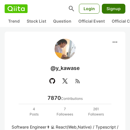
search
Login
Signup
Trend
Stock List
Question
Official Event
Official
more_horiz
@y_kawase
rss_feed
7870
Contributions
4
7
261
Posts
Followees
Followers
Software Engineer👨‍💻 React(Web,Native) / Typescript / 