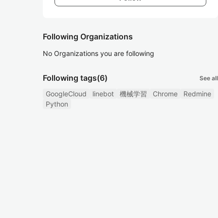
Following Organizations
No Organizations you are following
Following tags
(6)
See all
GoogleCloud
linebot
機械学習
Chrome
Redmine
Python