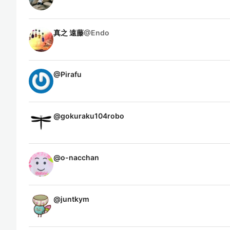
真之 遠藤
@
Endo
@
Pirafu
@
gokuraku104robo
@
o-nacchan
@
juntkym