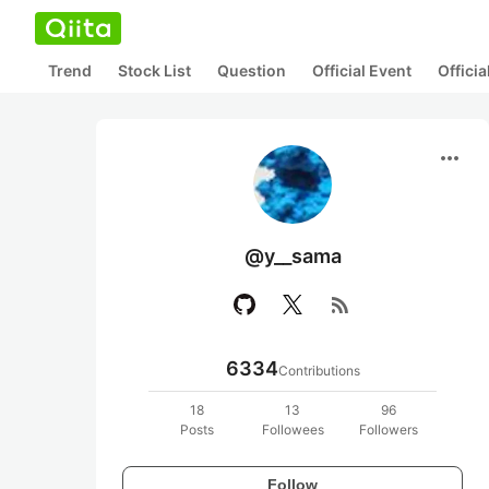
Trend
Stock List
Question
Official Event
Offici
more_horiz
@y__sama
rss_feed
6334
Contributions
18
13
96
Posts
Followees
Followers
Follow