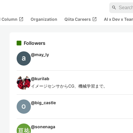
search
open_in_new
open_in_new
al Column
Organization
Qiita Careers
AI x Dev x Tea
Followers
@
may_ly
@
kurilab
イメージセンサからCG、機械学習まで。
@
big_castle
@
sonenaga