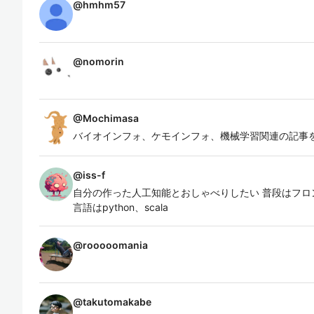
@
hmhm57
@
nomorin
@
Mochimasa
バイオインフォ、ケモインフォ、機械学習関連の記事
@
iss-f
自分の作った人工知能とおしゃべりしたい 普段はフロ
言語はpython、scala
@
rooooomania
@
takutomakabe