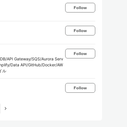
Follow
Follow
Follow
DB/API Gateway/SQS/Aurora Serv
plify/Data API/GitHub/Docker/AW
ャイル
Follow
navigate_next