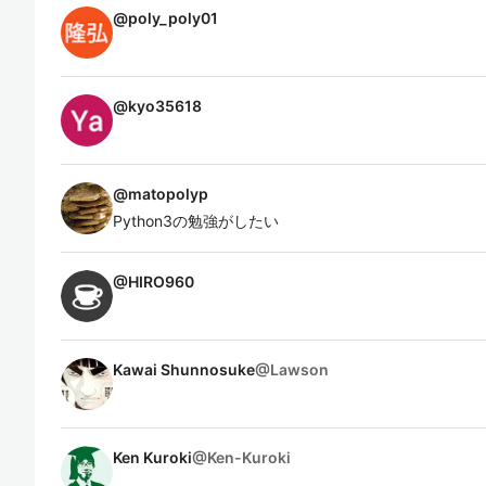
@
poly_poly01
@
kyo35618
@
matopolyp
Python3の勉強がしたい
@
HIRO960
Kawai Shunnosuke
@
Lawson
Ken Kuroki
@
Ken-Kuroki