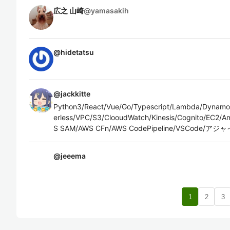
広之 山崎
@
yamasakih
@
hidetatsu
@
jackkitte
Python3/React/Vue/Go/Typescript/Lambda/Dynamo
erless/VPC/S3/ClooudWatch/Kinesis/Cognito/EC2/Am
S SAM/AWS CFn/AWS CodePipeline/VSCode/アジ
@
jeeema
1
2
3