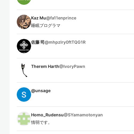
Kaz Mu
@
fa11enprince
睡眠プログラマ
佐藤 司
@
mhpzlry0ftTQG1R
Therem Harth
@
IvoryPawn
@
unsage
Homo_Rudensu
@
SYamamotonyan
情弱です。