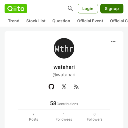
search
Login
Signup
Trend
Stock List
Question
Official Event
Official
more_horiz
watahari
@watahari
rss_feed
58
Contributions
7
1
0
Posts
Followees
Followers