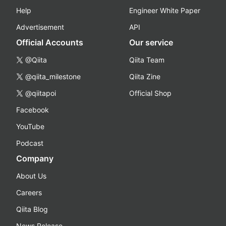
Help
Engineer White Paper
Advertisement
API
Official Accounts
Our service
@Qiita
Qiita Team
@qiita_milestone
Qiita Zine
@qiitapoi
Official Shop
Facebook
YouTube
Podcast
Company
About Us
Careers
Qiita Blog
News Release