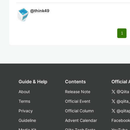
@
think49
1
Guide & Help
Contents
Official
About
Release Note
@Qiita
Terms
Official Event
@qiita
Privacy
Official Column
@qiita
Guideline
Advent Calendar
Faceboo
Media Kit
Qiita Tech Festa
YouTube