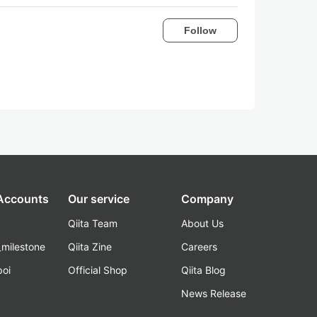
Follow
 Accounts
Our service
Company
Qiita Team
About Us
_milestone
Qiita Zine
Careers
poi
Official Shop
Qiita Blog
k
News Release