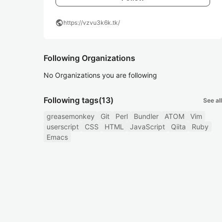
public
https://vzvu3k6k.tk/
Following Organizations
No Organizations you are following
Following tags
(13)
See all
greasemonkey
Git
Perl
Bundler
ATOM
Vim
userscript
CSS
HTML
JavaScript
Qiita
Ruby
Emacs