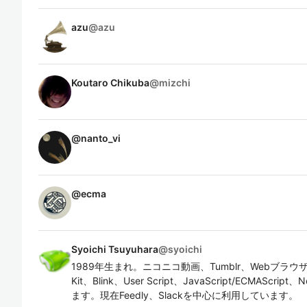
azu
@
azu
Koutaro Chikuba
@
mizchi
@
nanto_vi
@
ecma
Syoichi Tsuyuhara
@
syoichi
1989年生まれ。ニコニコ動画、Tumblr、Webブラウ
Kit、Blink、User Script、JavaScript/ECMASc
ます。現在Feedly、Slackを中心に利用しています。