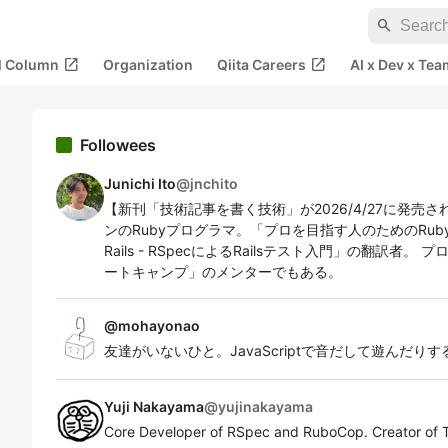
search
open_in_new
open_in_new
al Column
Organization
Qiita Careers
AI x Dev x Tea
Followees
Junichi Ito
@
jnchito
【新刊「技術記事を書く技術」が2026/4/27に発売
ンのRubyプログラマ。「プロを目指す人のためのRuby
Rails - RSpecによるRailsテスト入門」の翻訳
ートキャンプ」のメンターでもある。
@
mohayonao
友達がいないひと。JavaScriptで音だして遊んだりす
Yuji Nakayama
@
yujinakayama
Core Developer of RSpec and RuboCop. Creator of 