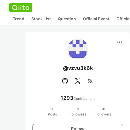
Trend
Stock List
Question
Official Event
Offici
more_horiz
@vzvu3k6k
rss_feed
1293
Contributions
20
9
10
Posts
Followees
Followers
Follow