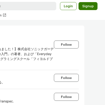
Login
Signup
open_in_new
m
Follow
されました！】株式会社ソニックガーデ
入門」の著者、および「Everyday
者。 プログラミングスクール「フィヨルドブ
Follow
る。
Follow
Transpec.