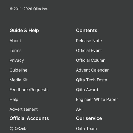
© 2011-
2026
Qiita Inc.
Guide & Help
Contents
About
Release Note
Terms
Official Event
Privacy
Official Column
Guideline
Advent Calendar
Media Kit
Qiita Tech Festa
Feedback/Requests
Qiita Award
Help
Engineer White Paper
Advertisement
API
Official Accounts
Our service
@Qiita
Qiita Team