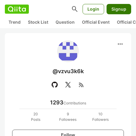
search
Login
Signup
Trend
Stock List
Question
Official Event
Official
more_horiz
@vzvu3k6k
rss_feed
1293
Contributions
20
9
10
Posts
Followees
Followers
Follow