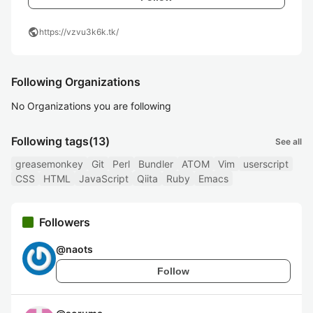
public
https://vzvu3k6k.tk/
Following Organizations
No Organizations you are following
Following tags
(13)
See all
greasemonkey
Git
Perl
Bundler
ATOM
Vim
userscript
CSS
HTML
JavaScript
Qiita
Ruby
Emacs
Followers
@
naots
Follow