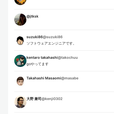
@
jtksk
suzuki86
@
suzuki86
ソフトウェアエンジニアです。
kentaro takahashi
@
takochuu
goやってます
Takahashi Masaomi
@
masabe
大野 兼司
@
kenji0302