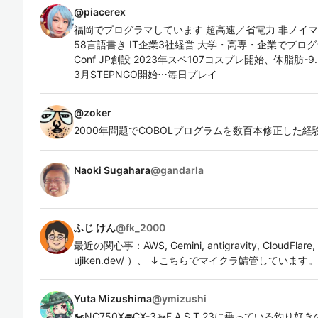
@
piacerex
福岡でプログラマしています 超高速／省電力 非ノイマン
58言語書き IT企業3社経営 大学・高専・企業でプログラミング&
Conf JP創設 2023年スペ107コスプレ開始、体脂肪-9.
3月STEPNGO開始⋯毎日プレイ
@
zoker
2000年問題でCOBOLプログラムを数百本修正した経
Naoki Sugahara
@
gandarla
ふじ けん
@
fk_2000
最近の関心事：AWS, Gemini, antigravity, CloudFlar
ujiken.dev/ ）、 ↓こちらでマイクラ鯖管しています。 https:/
Yuta Mizushima
@
ymizushi
🏍NC750X🚘CX-3🚤F.A.S.T 23に乗っている