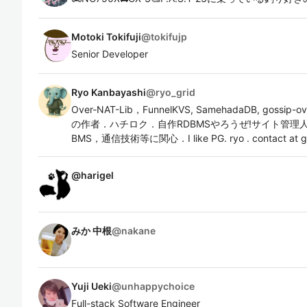
Motoki Tokifuji
@
tokifujp
Senior Developer
Ryo Kanbayashi
@
ryo_grid
Over-NAT-Lib，FunnelKVS, SamehadaDB, gossip-o
の作者．ハチロク．自作RDBMSやろうぜ!サイト管理
BMS，通信技術等に関心．I like PG. ryo . contact at g
@
harigel
みか 中根
@
nakane
Yuji Ueki
@
unhappychoice
Full-stack Software Engineer