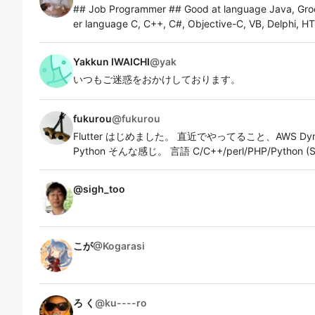
## Job Programmer ## Good at language Java, Groo
er language C, C++, C#, Objective-C, VB, Delphi, 
Yakkun IWAICHI
@
yak
いつもご迷惑をおかけしております。
fukurou
@
fukurou
Flutter はじめました。 直近でやってること、AWS DynamoD
Python そんな感じ。 言語 C/C++/perl/PHP/Python (S
@
sigh_too
こが
@
Kogarasi
ろ く
@
ku----ro