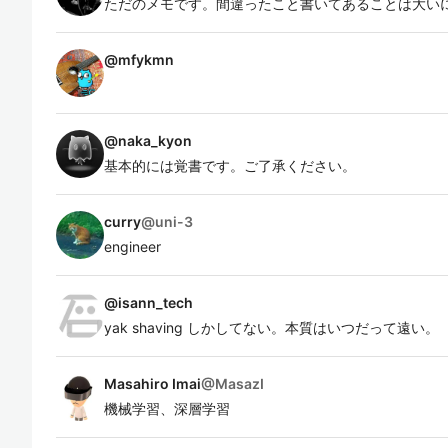
ただのメモです。間違ったこと書いてあることは大い
@
mfykmn
@
naka_kyon
基本的には覚書です。ご了承ください。
curry
@
uni-3
engineer
@
isann_tech
yak shaving しかしてない。本質はいつだって遠い。
Masahiro Imai
@
MasazI
機械学習、深層学習