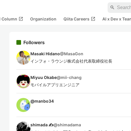
search
open_in_new
open_in_new
al Column
Organization
Qiita Careers
AI x Dev x Tea
Followers
Masaki Hidano
@
MasaGon
インフォ・ラウンジ株式会社代表取締役社長
Miyuu Okabe
@
mii-chang
モバイルアプリエンジニア
@
manbo34
shimada ✍
@
shimadama