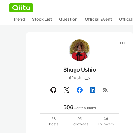
Trend
Stock List
Question
Official Event
Offici
more_horiz
Shugo Ushio
@ushio_s
rss_feed
506
Contributions
53
95
36
Posts
Followees
Followers