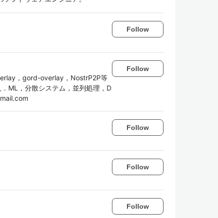
Follow
Follow
verlay，gord-overlay，NostrP2P等
人．ML，分散システム，並列処理，D
mail.com
Follow
Follow
Follow