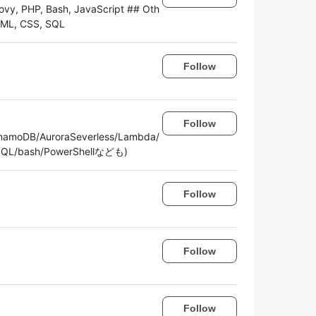
vy, PHP, Bash, JavaScript ## Oth
HTML, CSS, SQL
Follow
Follow
B/AuroraSeverless/Lambda/
QL/bash/PowerShellなども)
Follow
Follow
Follow