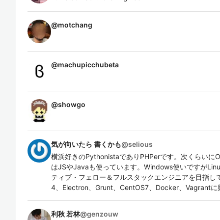
@
motchang
@
machupicchubeta
@
showgo
気が向いたら 書くかも
@
selious
横浜好きのPythonistaでありPHPerです。次くらいにO
はJSやJavaも使っています。Windows使いですがL
ティブ・フェロー＆フルスタックエンジニアを目指しています
4、Electron、Grunt、CentOS7、Docker、Vagra
利秋 若林
@
genzouw