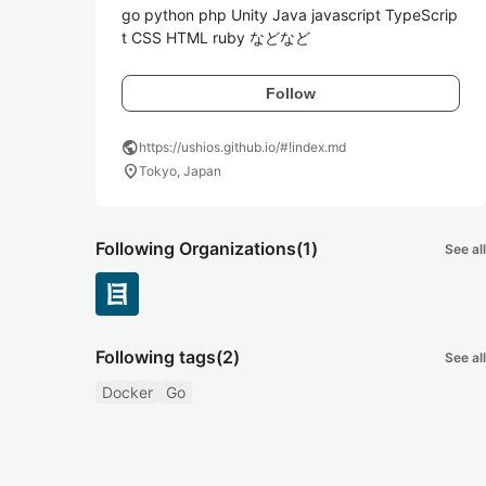
go python php Unity Java javascript TypeScrip
t CSS HTML ruby などなど
Follow
public
https://ushios.github.io/#!index.md
location_on
Tokyo, Japan
Following Organizations
(1)
See all
Following tags
(2)
See all
Docker
Go