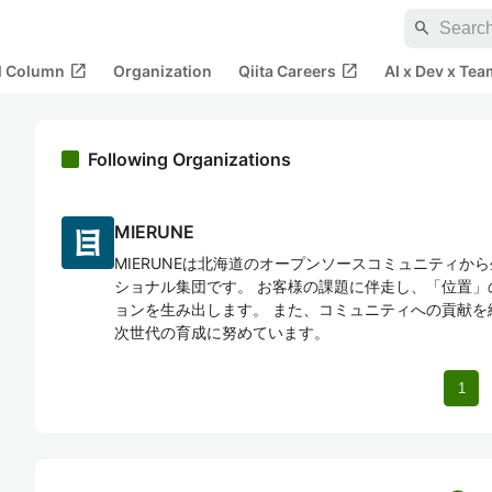
search
open_in_new
open_in_new
al Column
Organization
Qiita Careers
AI x Dev x Tea
Following Organizations
MIERUNE
MIERUNEは北海道のオープンソースコミュニティか
ショナル集団です。 お客様の課題に伴走し、「位置」
ョンを生み出します。 また、コミュニティへの貢献を
次世代の育成に努めています。
1