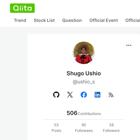
Trend
Stock List
Question
Official Event
Offici
more_horiz
Shugo Ushio
@ushio_s
rss_feed
506
Contributions
53
95
36
Posts
Followees
Followers