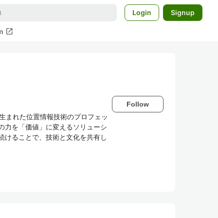
Login
Signup
open_in_new
m
Follow
ら生まれた位置情報技術のプロフェッ
の力を「価値」に変えるソリューシ
続けることで、技術と文化を共有し