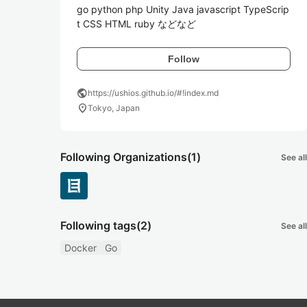
go python php Unity Java javascript TypeScrip
t CSS HTML ruby などなど
Follow
public
https://ushios.github.io/#!index.md
location_on
Tokyo, Japan
Following Organizations
(1)
See all
Following tags
(2)
See all
Docker
Go