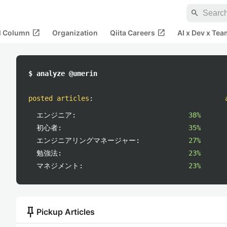
search
open_in_new
open_in_new
al Column
Organization
Qiita Careers
AI x Dev x Tea
$ analyze @umerin
posted articles
:
エンジニア:
38%
初心者:
35%
エンジニアリングマネージャー:
27%
勉強法:
23%
マネジメント:
23%
push_pin
Pickup Articles