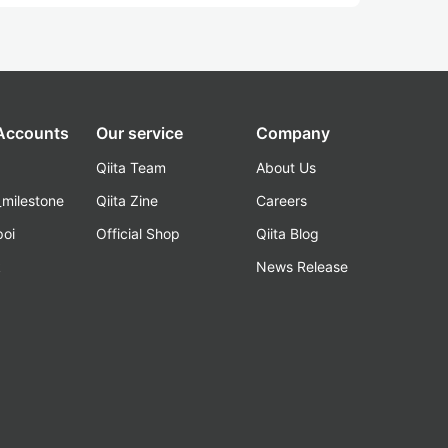
 Accounts
Our service
Company
Qiita Team
About Us
_milestone
Qiita Zine
Careers
poi
Official Shop
Qiita Blog
k
News Release