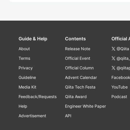
Guide & Help
Contents
Official
About
Release Note
@Qiita
Terms
Official Event
@qiita
Privacy
Official Column
@qiita
Guideline
Advent Calendar
Faceboo
Media Kit
Qiita Tech Festa
YouTube
Feedback/Requests
Qiita Award
Podcast
Help
Engineer White Paper
Advertisement
API