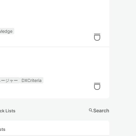
wledge
ネージャー
DXCriteria
search
Search
ck Lists
sts