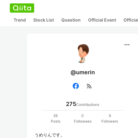
Trend
Stock List
Question
Official Event
Offici
more_horiz
@umerin
rss_feed
275
Contributions
26
0
9
Posts
Followees
Followers
うめりんです。
