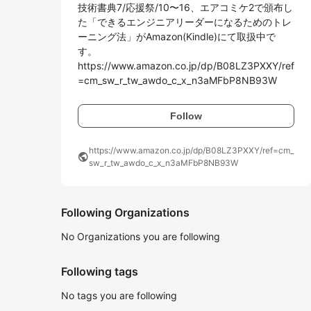
技術書典7/応援祭/10〜16、エアコミケ2で頒布し
た「できるエンジニアリーダーになるためのトレ
ーニング法」がAmazon(Kindle)にて取扱中で
す。

https://www.amazon.co.jp/dp/B08LZ3PXXY/ref
=cm_sw_r_tw_awdo_c_x_n3aMFbP8NB93W
Follow
https://www.amazon.co.jp/dp/B08LZ3PXXY/ref=cm_
public
sw_r_tw_awdo_c_x_n3aMFbP8NB93W
Following Organizations
No Organizations you are following
Following tags
No tags you are following