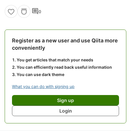
comment
0
Register as a new user and use Qiita more
conveniently
You get articles that match your needs
You can efficiently read back useful information
You can use dark theme
What you can do with signing up
Sign up
Login