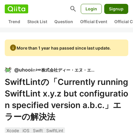
search
Login
Signup
Trend
Stock List
Question
Official Event
Official
info
More than 1 year has passed since last update.
@
uhooi
in
株式会社ディー・エヌ・エー
SwiftLintの「Currently running
SwiftLint x.y.z but configuratio
n specified version a.b.c.」エ
ラーの解決法
Xcode
iOS
Swift
SwiftLint