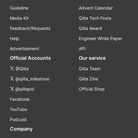
Guideline
Advent Calendar
Media Kit
Qiita Tech Festa
Feedback/Requests
Qiita Award
Help
Engineer White Paper
Advertisement
API
Official Accounts
Our service
@Qiita
Qiita Team
@qiita_milestone
Qiita Zine
@qiitapoi
Official Shop
Facebook
YouTube
Podcast
Company