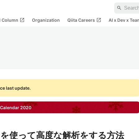
search
open_in_new
open_in_new
al Column
Organization
Qiita Careers
AI x Dev x Tea
ce last update.
Calendar
2020
alyzeを使って高度な解析をする方法