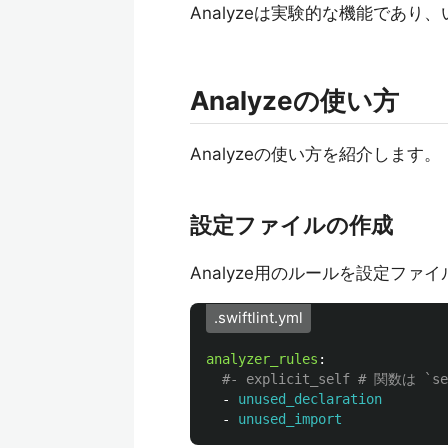
Analyzeは実験的な機能であ
Analyzeの使い方
Analyzeの使い方を紹介します。
設定ファイルの作成
Analyze用のルールを設定ファ
.swiftlint.yml
analyzer_rules
:
#- explicit_self # 関数は
-
unused_declaration
-
unused_import