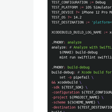
TEST_CONFIGURATION
:=
TEST_PLATFORM
:=
TEST_DEVICE
?=
TEST_OS
?=
TEST_DESTINATION
:=
'platform=
XCODEBUILD_BUILD_LOG_NAME
:=
 x
.PHONY
:
analyze
analyze
:
#
 Analyze with SwiftL
$(
MAKE
)
 build-debug

	mint run swiftlint swiftl
.PHONY
:
build-debug
build-debug
:
#
 Xcode build for
set
-o
 pipefail 
\
&&
 xcodebuild 
\
-sdk
${
TEST_SDK
}
\
-configuration
${
TEST_CONFIGUR
-project
${
PROJECT_NAME
}
\
-scheme
${
SCHEME_NAME
}
\
-destination
${
TEST_DESTINATIO