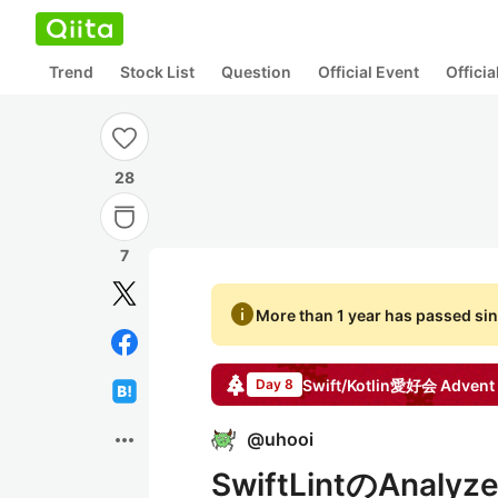
Trend
Stock List
Question
Official Event
Offici
28
7
info
More than 1 year has passed sin
Swift/Kotlin愛好会
Advent 
Day 8
more_horiz
@
uhooi
SwiftLintのAn