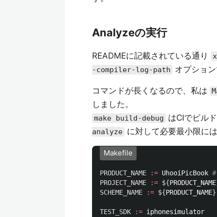
Analyzeの実行
READMEに記載されている通り
x
オプション
-compiler-log-path
コマンドが長くなるので、私は
M
しました。
はCIでビル
make build-debug
に対して必要最小限には
analyze
Makefile
PRODUCT_NAME
:=
 UhooiPicBook 
PROJECT_NAME
:=
${
PRODUCT_NAME
SCHEME_NAME
:=
${
PRODUCT_NAME
}
TEST_SDK
:=