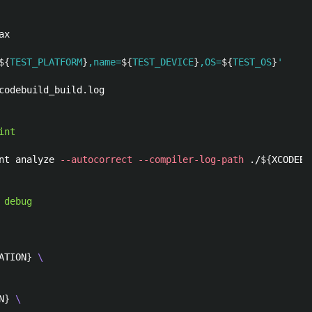
${
TEST_PLATFORM
}
,name=
${
TEST_DEVICE
}
,OS=
${
TEST_OS
}
'
codebuild_build.log

int
int analyze 
--autocorrect
--compiler-log-path
 ./
${
XCODEBU
 debug
ATION
}
\
N
}
\