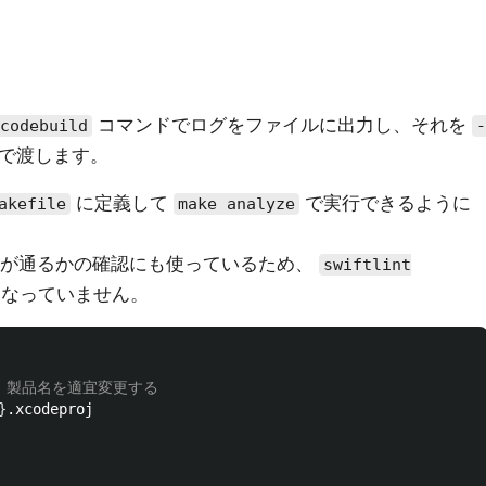
コマンドでログをファイルに出力し、それを
codebuild
-
で渡します。
に定義して
で実行できるように
akefile
make analyze
ドが通るかの確認にも使っているため、
swiftlint
なっていません。
# 製品名を適宜変更する
}