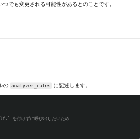
り、いつでも変更される可能性があるとのことです。
イルの
に記述します。
analyzer_rules
 `self.` を付けずに呼び出したいため