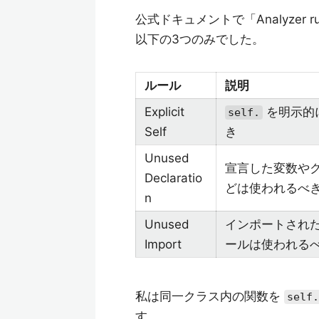
公式ドキュメントで「Analyzer
以下の3つのみでした。
ルール
説明
Explicit
を明示的
self.
Self
き
Unused
宣言した変数や
Declaratio
どは使われるべ
n
Unused
インポートされ
Import
ールは使われる
私は同一クラス内の関数を
self.
す。