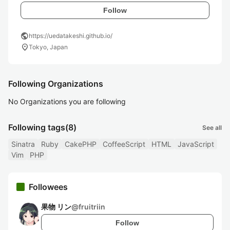
Follow
public
https://uedatakeshi.github.io/
location_on
Tokyo, Japan
Following Organizations
No Organizations you are following
Following tags
(8)
See all
Sinatra
Ruby
CakePHP
CoffeeScript
HTML
JavaScript
Vim
PHP
Followees
果物 リン
@
fruitriin
Follow