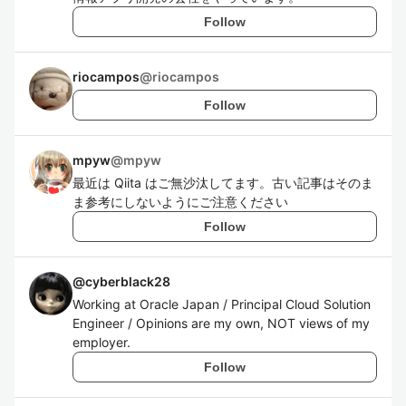
Follow
riocampos
@
riocampos
Follow
mpyw
@
mpyw
最近は Qiita はご無沙汰してます。古い記事はそのま
ま参考にしないようにご注意ください
Follow
@
cyberblack28
Working at Oracle Japan / Principal Cloud Solution
Engineer / Opinions are my own, NOT views of my
employer.
Follow