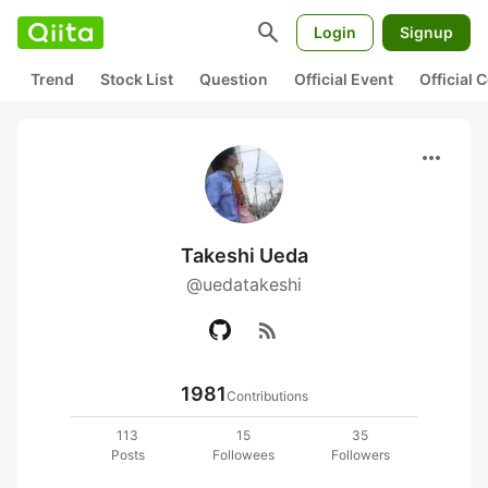
search
Login
Signup
Trend
Stock List
Question
Official Event
Official
more_horiz
Takeshi Ueda
@uedatakeshi
rss_feed
1981
Contributions
113
15
35
Posts
Followees
Followers