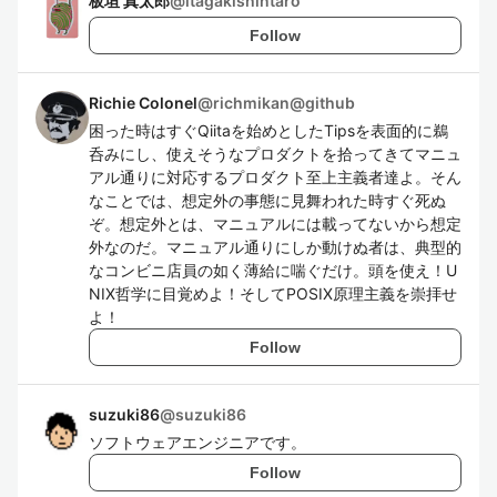
板垣 真太郎
@
itagakishintaro
Follow
Richie Colonel
@
richmikan@github
困った時はすぐQiitaを始めとしたTipsを表面的に鵜
呑みにし、使えそうなプロダクトを拾ってきてマニュ
アル通りに対応するプロダクト至上主義者達よ。そん
なことでは、想定外の事態に見舞われた時すぐ死ぬ
ぞ。想定外とは、マニュアルには載ってないから想定
外なのだ。マニュアル通りにしか動けぬ者は、典型的
なコンビニ店員の如く薄給に喘ぐだけ。頭を使え！U
NIX哲学に目覚めよ！そしてPOSIX原理主義を崇拝せ
よ！
Follow
suzuki86
@
suzuki86
ソフトウェアエンジニアです。
Follow