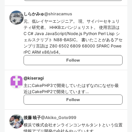
しらかみゅ
@
shiracamus
元、低レイヤーエンジニア。 現、サイバーセキュリ
ティ研究者。 HHKBエバンジェリスト。 使用言語は
C C# Java JavaScript/Node.js Python Perl Lisp シ
ェルスクリプト N88-BASIC。 書いたことがあるアセ
ンブリ言語は Z80 6502 6809 68000 SPARC Powe
rPC ARM x86/x64。
Follow
@
kiseragi
主にCakePHP3で開発していたはずなのになぜか最
近はCakePHP2で開発しています…
Follow
後藤 暁子
@
Akiko_Goto999
横浜で株式会社オンラインコンサルタントという位置
情報アプリ開発の会社をやっています。