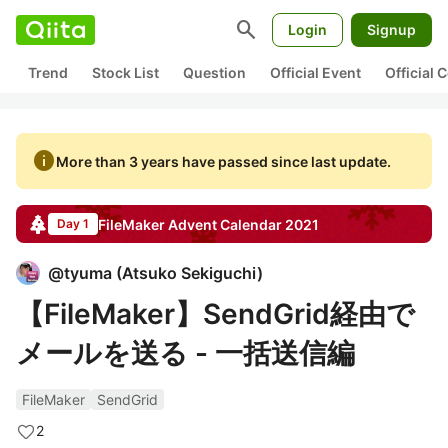
search
Login
Signup
Trend
Stock List
Question
Official Event
Official
info
More than 3 years have passed since last update.
FileMaker
Advent Calendar
2021
Day 1
@
tyuma
(
Atsuko Sekiguchi
)
【FileMaker】SendGrid経由で
メールを送る - 一括送信編
FileMaker
SendGrid
2