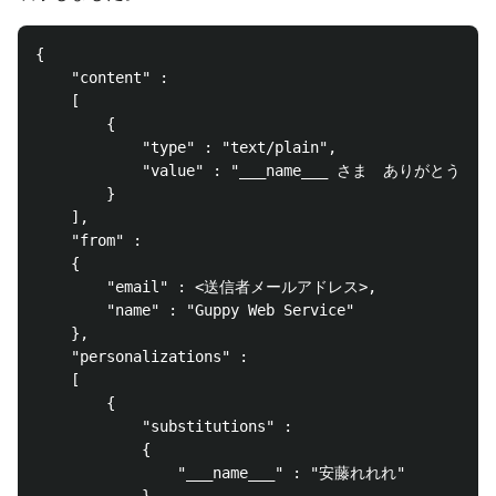
{

	"content" : 

	[

		{

			"type" : "text/plain",

			"value" : "___name___ さま　ありがとうございました。"

		}

	],

	"from" : 

	{

		"email" : <送信者メールアドレス>,

		"name" : "Guppy Web Service"

	},

	"personalizations" : 

	[

		{

			"substitutions" : 

			{

				"___name___" : "安藤れれれ"

			},
