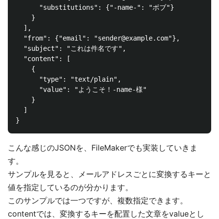
      "substitutions": {"-name-": "ボブ"}

    }

  ],

  "from": {"email": "sender@example.com"},

  "subject": "これは件名です",

  "content": [

    {

      "type": "text/plain",

      "value": "ようこそ！-name-様"

    }

  ]

こんな感じのJSONを、FileMakerでも実装していきま
す。
サンプルを見ると、メールアドレスごとに変換するキーと
値を指定しているのが分かります。
このサンプルでは一つですが、複数指定できます。
contentでは、変換するキーを配置した文章をvalueとし