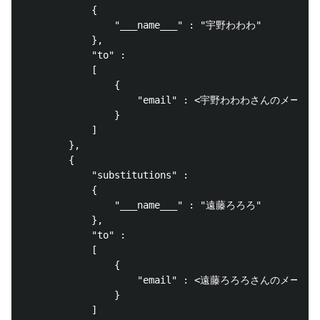
			{

				"___name___" : "宇野わわわ"

			},

			"to" : 

			[

				{

					"email" : <宇野わわわさんのメールアドレス>

				}

			]

		},

		{

			"substitutions" : 

			{

				"___name___" : "遠藤ろろろ"

			},

			"to" : 

			[

				{

					"email" : <遠藤ろろろさんのメールアドレス>

				}

			]
