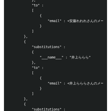
			"to" : 

			[

				{

					"email" : <安藤れれれさんのメールアドレス>

				}

			]

		},

		{

			"substitutions" : 

			{

				"___name___" : "井上ららら"

			},

			"to" : 

			[

				{

					"email" : <井上らららさんのメールアドレス>

				}

			]

		},

		{

			"substitutions" : 
