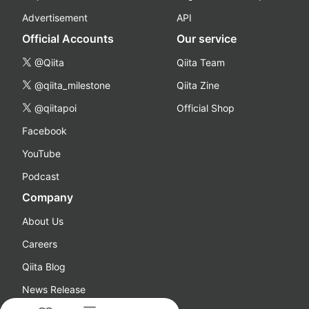
Advertisement
API
Official Accounts
Our service
@Qiita
Qiita Team
@qiita_milestone
Qiita Zine
@qiitapoi
Official Shop
Facebook
YouTube
Podcast
Company
About Us
Careers
Qiita Blog
News Release