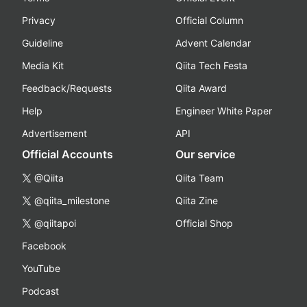
Privacy
Official Column
Guideline
Advent Calendar
Media Kit
Qiita Tech Festa
Feedback/Requests
Qiita Award
Help
Engineer White Paper
Advertisement
API
Official Accounts
Our service
@Qiita
Qiita Team
@qiita_milestone
Qiita Zine
@qiitapoi
Official Shop
Facebook
YouTube
Podcast