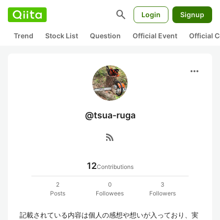
search
Login
Signup
Trend
Stock List
Question
Official Event
Official
more_horiz
@tsua-ruga
rss_feed
12
Contributions
2
0
3
Posts
Followees
Followers
記載されている内容は個人の感想や想いが入っており、実