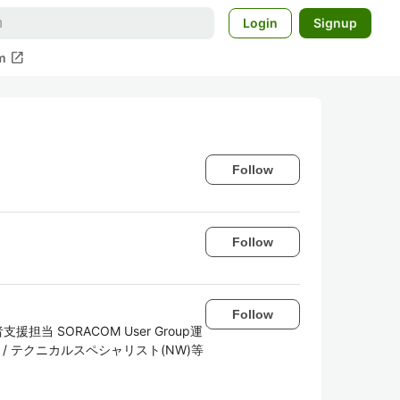
Login
Signup
open_in_new
m
Follow
Follow
Follow
当 SORACOM User Group運
 / テクニカルスペシャリスト(NW)等