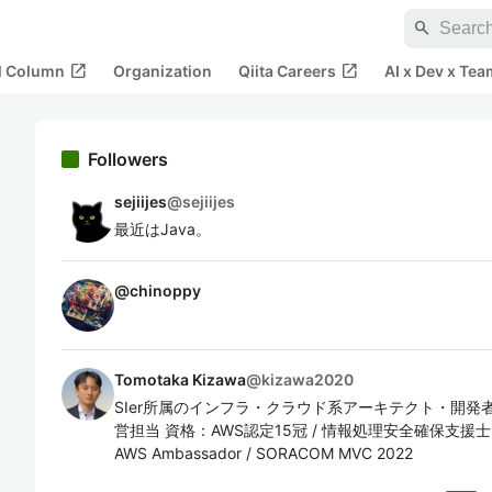
search
open_in_new
open_in_new
al Column
Organization
Qiita Careers
AI x Dev x Tea
Followers
sejiijes
@
sejiijes
最近はJava。
@
chinoppy
Tomotaka Kizawa
@
kizawa2020
SIer所属のインフラ・クラウド系アーキテクト・開発者支援担
営担当 資格：AWS認定15冠 / 情報処理安全確保支援士
AWS Ambassador / SORACOM MVC 2022