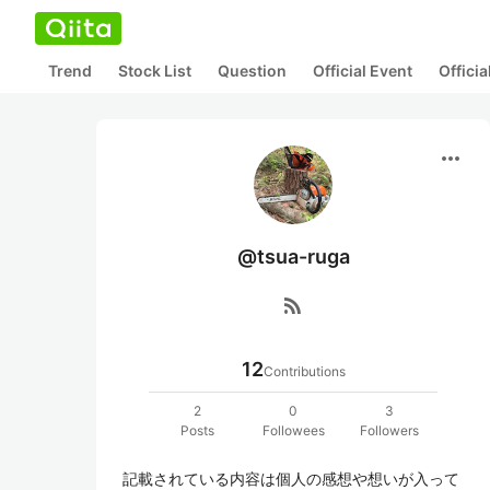
Trend
Stock List
Question
Official Event
Offici
more_horiz
@tsua-ruga
rss_feed
12
Contributions
2
0
3
Posts
Followees
Followers
記載されている内容は個人の感想や想いが入って