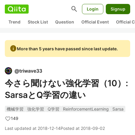
search
Login
Signup
Trend
Stock List
Question
Official Event
Official
info
More than 5 years have passed since last update.
@
triwave33
今さら聞けない強化学習（10）:
SarsaとQ学習の違い
機械学習
強化学習
Q学習
ReinforcementLearning
Sarsa
149
Last updated at
2018-12-14
Posted at
2018-09-02