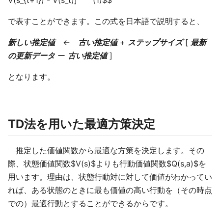
V(s_{t+1}) - V(s_t)] (1)$$
で表すことができます。この式を日本語で説明すると、
新しい推定値
←
古い推定値
+
ステップサイズ
[
最新
の更新データ
ー
古い推定値
]
となります。
TD法を用いた最適方策決定
推定した価値関数から最適な方策を決定します。その
際、状態価値関数$V(s)$よりも行動価値関数$Q(s,a)$を
用います。理由は、状態行動対に対して価値がわかってい
れば、ある状態のときに最も価値の高い行動を（その時点
での）最適行動とすることができるからです。