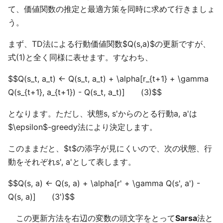
て、価値関数の推定と最適方策を同時に求めて行きましょ
う。
まず、TD法による行動価値関数$Q(s,a)$の更新ですが、
式(1)と全く同様に表せます。すなわち、
$$Q(s_t, a_t) ← Q(s_t, a_t) + \alpha[r_{t+1} + \gamma
Q(s_{t+1}, a_{t+1}) - Q(s_t, a_t)] (3)$$
となります。ただし、状態s, s'からのとる行動a, a'は
$\epsilon$-greedy法により決定します。
このままだと、$t$の添字が見にくいので、次の状態、行
動をそれぞれs', a'として表します。
$$Q(s, a) ← Q(s, a) + \alpha[r' + \gamma Q(s', a') -
Q(s, a)] (3')$$
この更新方法を右辺の変数の頭文字をとって
Sarsa
法と