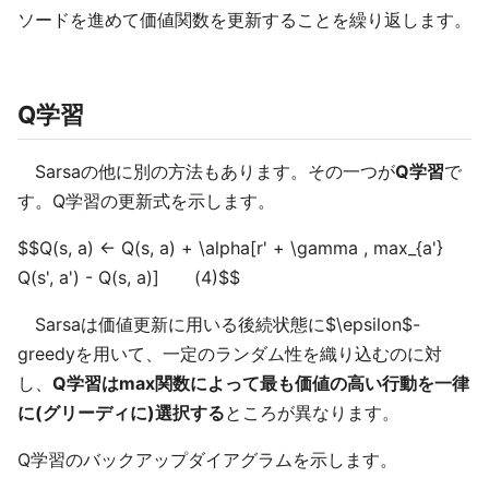
ソードを進めて価値関数を更新することを繰り返します。
Q学習
Sarsaの他に別の方法もあります。その一つが
Q学習
で
す。Q学習の更新式を示します。
$$Q(s, a) ← Q(s, a) + \alpha[r' + \gamma , max_{a'}
Q(s', a') - Q(s, a)] (4)$$
Sarsaは価値更新に用いる後続状態に$\epsilon$-
greedyを用いて、一定のランダム性を織り込むのに対
し、
Q学習はmax関数によって最も価値の高い行動を一律
に(グリーディに)選択する
ところが異なります。
Q学習のバックアップダイアグラムを示します。