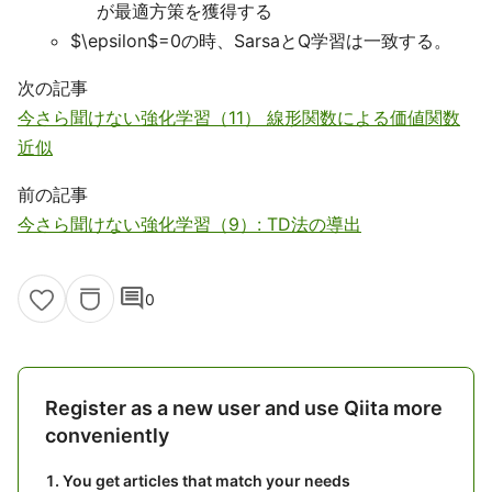
が最適方策を獲得する
$\epsilon$=0の時、SarsaとQ学習は一致する。
次の記事
今さら聞けない強化学習（11） 線形関数による価値関数
近似
前の記事
今さら聞けない強化学習（9）: TD法の導出
comment
0
Register as a new user and use Qiita more
conveniently
You get articles that match your needs