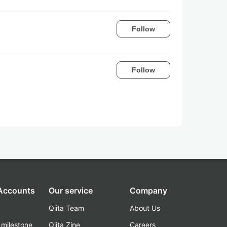
Follow
Follow
 Accounts
Our service
Company
Qiita Team
About Us
_milestone
Qiita Zine
Careers