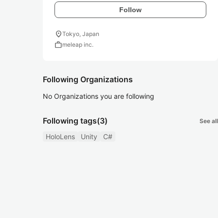
Follow
location_on
Tokyo, Japan
work
meleap inc.
Following Organizations
No Organizations you are following
Following tags
(3)
See all
HoloLens
Unity
C#