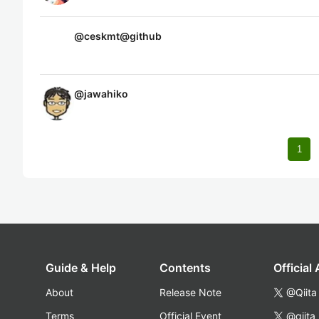
@
ceskmt@github
@
jawahiko
1
Guide & Help
Contents
Official
About
Release Note
@Qiita
Terms
Official Event
@qiita