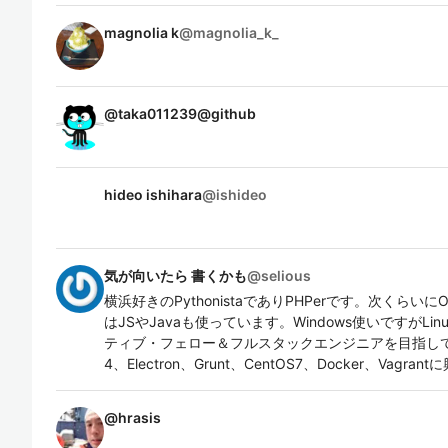
magnolia k
@
magnolia_k_
@
taka011239@github
hideo ishihara
@
ishideo
気が向いたら 書くかも
@
selious
横浜好きのPythonistaでありPHPerです。次くらいにO
はJSやJavaも使っています。Windows使いですがL
ティブ・フェロー＆フルスタックエンジニアを目指しています
4、Electron、Grunt、CentOS7、Docker、Vagra
@
hrasis