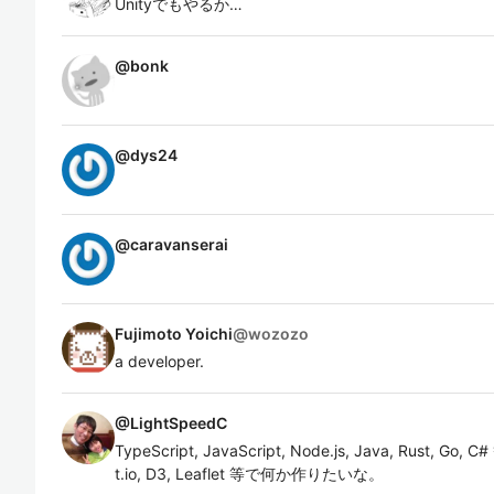
Unityでもやるか…
@
bonk
@
dys24
@
caravanserai
Fujimoto Yoichi
@
wozozo
a developer.
@
LightSpeedC
TypeScript, JavaScript, Node.js, Java, Rust, Go,
t.io, D3, Leaflet 等で何か作りたいな。