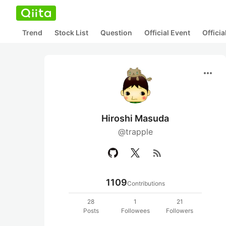
Trend
Stock List
Question
Official Event
Offici
more_horiz
Hiroshi Masuda
@trapple
rss_feed
1109
Contributions
28
1
21
Posts
Followees
Followers