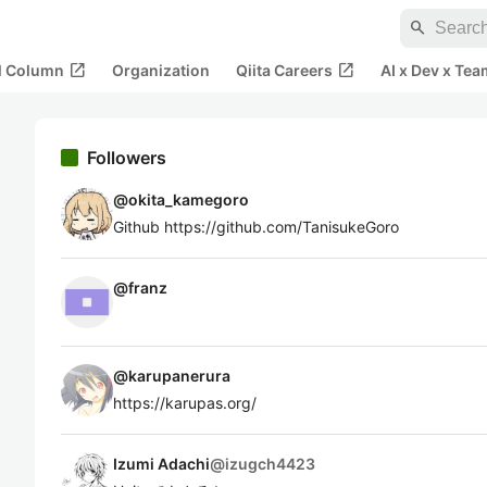
search
open_in_new
open_in_new
al Column
Organization
Qiita Careers
AI x Dev x Tea
Followers
@
okita_kamegoro
Github https://github.com/TanisukeGoro
@
franz
@
karupanerura
https://karupas.org/
Izumi Adachi
@
izugch4423