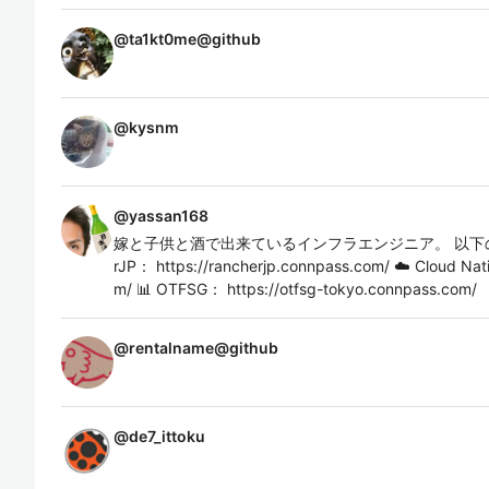
@
ta1kt0me@github
@
kysnm
@
yassan168
嫁と子供と酒で出来ているインフラエンジニア。 以下のOrga
rJP： https://rancherjp.connpass.com/ ☁️ Cloud Nat
m/ 📊 OTFSG： https://otfsg-tokyo.connpass.com/
@
rentalname@github
@
de7_ittoku